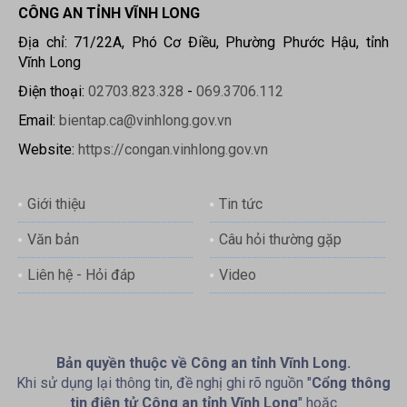
CÔNG AN TỈNH VĨNH LONG
Địa chỉ: 71/22A, Phó Cơ Điều, Phường Phước Hậu, tỉnh
Vĩnh Long
Điện thoại:
02703.823.328
-
069.3706.112
Email:
bientap.ca@vinhlong.gov.vn
Website:
https://congan.vinhlong.gov.vn
Giới thiệu
Tin tức
Văn bản
Câu hỏi thường gặp
Liên hệ - Hỏi đáp
Video
Bản quyền thuộc về Công an tỉnh Vĩnh Long.
Khi sử dụng lại thông tin, đề nghị ghi rõ nguồn "
Cổng thông
tin điện tử Công an tỉnh Vĩnh Long
" hoặc