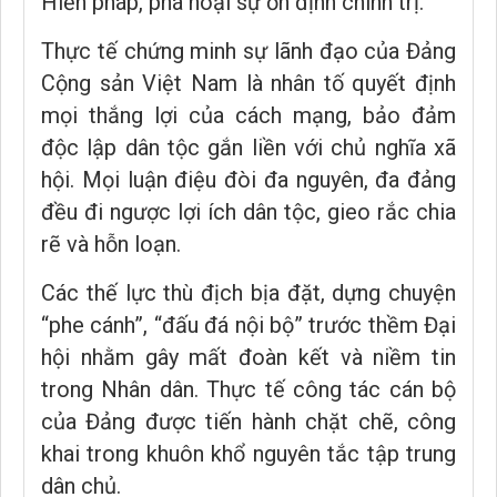
Hiến pháp, phá hoại sự ổn định chính trị.
Thực tế chứng minh sự lãnh đạo của Đảng
Cộng sản Việt Nam là nhân tố quyết định
mọi thắng lợi của cách mạng, bảo đảm
độc lập dân tộc gắn liền với chủ nghĩa xã
hội. Mọi luận điệu đòi đa nguyên, đa đảng
đều đi ngược lợi ích dân tộc, gieo rắc chia
rẽ và hỗn loạn.
​Các thế lực thù địch bịa đặt, dựng chuyện
“phe cánh”, “đấu đá nội bộ” trước thềm Đại
hội nhằm gây mất đoàn kết và niềm tin
trong Nhân dân. Thực tế công tác cán bộ
của Đảng được tiến hành chặt chẽ, công
khai trong khuôn khổ nguyên tắc tập trung
dân chủ.