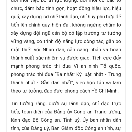
đổi mới việc bố trí lực lượng, đổi mới cơ cấu tổ
chức, đảm bảo tinh gọn, hoạt động hiệu lực, hiệu
quả; xây dựng cơ chế lãnh đạo, chỉ huy phù hợp để
tiến lên chính quy, hiện đại; không ngừng chăm lo
xây dựng đội ngũ cán bộ có lập trường tư tưởng
vững vàng, có trình độ năng lực công tác, gắn bó
mật thiết với Nhân dân, sẵn sàng nhận và hoàn
thành xuất sắc nhiệm vụ được giao. Tích cực đẩy
mạnh phong trào thi đua Vì an ninh Tổ quốc,
phong trào thi đua “Ba nhất: Kỷ luật nhất - Trung
thành nhất - Gần dân nhất”, việc học tập và làm
theo tư tưởng, đạo đức, phong cách Hồ Chí Minh.
Tin tưởng rằng, dưới sự lãnh đạo, chỉ đạo trực
tiếp, toàn diện của Đảng ủy Công an Trung ương,
lãnh đạo Bộ Công an, Tỉnh uỷ, Ủy ban nhân dân
tỉnh, của Đảng uỷ, Ban Giám đốc Công an tỉnh, sự