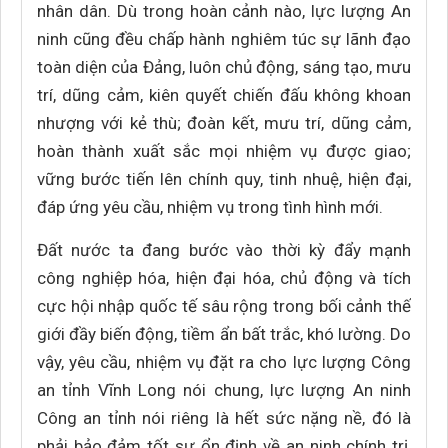
nhân dân. Dù trong hoàn cảnh nào, lực lượng An
ninh cũng đều chấp hành nghiêm túc sự lãnh đạo
toàn diện của Đảng, luôn chủ động, sáng tạo, mưu
trí, dũng cảm, kiên quyết chiến đấu không khoan
nhượng với kẻ thù; đoàn kết, mưu trí, dũng cảm,
hoàn thành xuất sắc mọi nhiệm vụ được giao;
vững bước tiến lên chính quy, tinh nhuệ, hiện đại,
đáp ứng yêu cầu, nhiệm vụ trong tình hình mới.
Đất nước ta đang bước vào thời kỳ đẩy mạnh
công nghiệp hóa, hiện đại hóa, chủ động và tích
cực hội nhập quốc tế sâu rộng trong bối cảnh thế
giới đầy biến động, tiềm ẩn bất trắc, khó lường. Do
vậy, yêu cầu, nhiệm vụ đặt ra cho lực lượng Công
an tỉnh Vĩnh Long nói chung, lực lượng An ninh
Công an tỉnh nói riêng là hết sức nặng nề, đó là
phải bảo đảm tốt sự ổn định về an ninh chính trị,