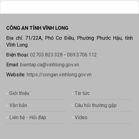
CÔNG AN TỈNH VĨNH LONG
Địa chỉ: 71/22A, Phó Cơ Điều, Phường Phước Hậu, tỉnh
Vĩnh Long
Điện thoại:
02703.823.328
-
069.3706.112
Email:
bientap.ca@vinhlong.gov.vn
Website:
https://congan.vinhlong.gov.vn
Giới thiệu
Tin tức
Văn bản
Câu hỏi thường gặp
Liên hệ - Hỏi đáp
Video