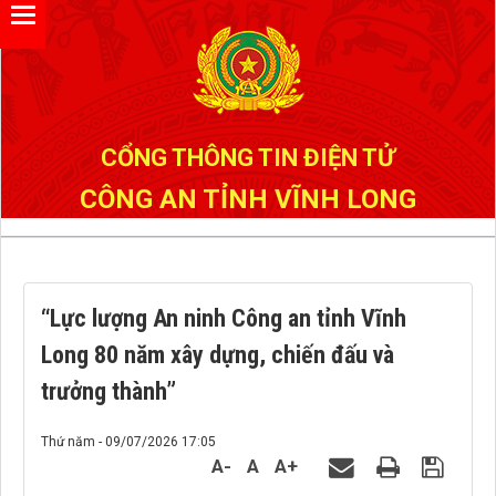
Đã kết nối EMC
CỔNG THÔNG TIN ĐIỆN TỬ
CÔNG AN TỈNH VĨNH LONG
“Lực lượng An ninh Công an tỉnh Vĩnh
Long 80 năm xây dựng, chiến đấu và
trưởng thành”
Thứ năm - 09/07/2026 17:05
A-
A
A+