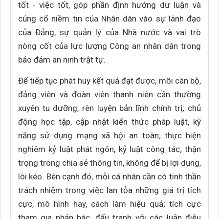
tốt - việc tốt, góp phần định hướng dư luận và
củng cố niềm tin của Nhân dân vào sự lãnh đạo
của Đảng, sự quản lý của Nhà nước và vai trò
nòng cốt của lực lượng Công an nhân dân trong
bảo đảm an ninh trật tự.
Để tiếp tục phát huy kết quả đạt được, mỗi cán bộ,
đảng viên và đoàn viên thanh niên cần thường
xuyên tu dưỡng, rèn luyện bản lĩnh chính trị; chủ
động học tập, cập nhật kiến thức pháp luật, kỹ
năng sử dụng mạng xã hội an toàn; thực hiện
nghiêm kỷ luật phát ngôn, kỷ luật công tác; thận
trọng trong chia sẻ thông tin, không để bị lợi dụng,
lôi kéo. Bên cạnh đó, mỗi cá nhân cần có tinh thần
trách nhiệm trong việc lan tỏa những giá trị tích
cực, mô hình hay, cách làm hiệu quả; tích cực
tham gia phản bác, đấu tranh với các luận điệu