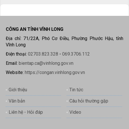
CÔNG AN TỈNH VĨNH LONG
Địa chỉ: 71/22A, Phó Cơ Điều, Phường Phước Hậu, tỉnh
Vĩnh Long
Điện thoại:
02703.823.328
-
069.3706.112
Email:
bientap.ca@vinhlong.gov.vn
Website:
https://congan.vinhlong.gov.vn
Giới thiệu
Tin tức
Văn bản
Câu hỏi thường gặp
Liên hệ - Hỏi đáp
Video