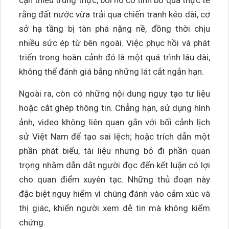
cận thiếu trung thực, bởi nó cố tình bỏ qua thực tế
rằng đất nước vừa trải qua chiến tranh kéo dài, cơ
sở hạ tầng bị tàn phá nặng nề, đồng thời chịu
nhiều sức ép từ bên ngoài. Việc phục hồi và phát
triển trong hoàn cảnh đó là một quá trình lâu dài,
không thể đánh giá bằng những lát cắt ngắn hạn.
Ngoài ra, còn có những nội dung ngụy tạo tư liệu
hoặc cắt ghép thông tin. Chẳng hạn, sử dụng hình
ảnh, video không liên quan gắn với bối cảnh lịch
sử Việt Nam để tạo sai lệch; hoặc trích dẫn một
phần phát biểu, tài liệu nhưng bỏ đi phần quan
trọng nhằm dẫn dắt người đọc đến kết luận có lợi
cho quan điểm xuyên tạc. Những thủ đoạn này
đặc biệt nguy hiểm vì chúng đánh vào cảm xúc và
thị giác, khiến người xem dễ tin mà không kiểm
chứng.