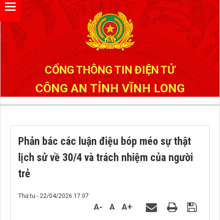
Đã kết nối EMC
CỔNG THÔNG TIN ĐIỆN TỬ
CÔNG AN TỈNH VĨNH LONG
Phản bác các luận điệu bóp méo sự thật
lịch sử về 30/4 và trách nhiệm của người
trẻ
Thứ tư - 22/04/2026 17:07
A-
A
A+