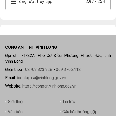
Tổng lượt truy cập
2,977,254
CÔNG AN TỈNH VĨNH LONG
Địa chỉ: 71/22A, Phó Cơ Điều, Phường Phước Hậu, tỉnh
Vĩnh Long
Điện thoại:
02703.823.328
-
069.3706.112
Email:
bientap.ca@vinhlong.gov.vn
Website:
https://congan.vinhlong.gov.vn
Giới thiệu
Tin tức
Văn bản
Câu hỏi thường gặp