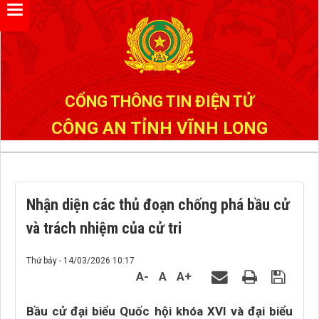
Đã kết nối EMC
CỔNG THÔNG TIN ĐIỆN TỬ
CÔNG AN TỈNH VĨNH LONG
Nhận diện các thủ đoạn chống phá bầu cử
và trách nhiệm của cử tri
Thứ bảy - 14/03/2026 10:17
A-
A
A+
Bầu cử đại biểu Quốc hội khóa XVI và đại biểu