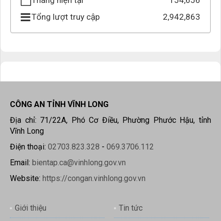
Tháng hiện tại
154,656
Tổng lượt truy cập
2,942,863
CÔNG AN TỈNH VĨNH LONG
Địa chỉ: 71/22A, Phó Cơ Điều, Phường Phước Hậu, tỉnh
Vĩnh Long
Điện thoại:
02703.823.328
-
069.3706.112
Email:
bientap.ca@vinhlong.gov.vn
Website:
https://congan.vinhlong.gov.vn
Giới thiệu
Tin tức