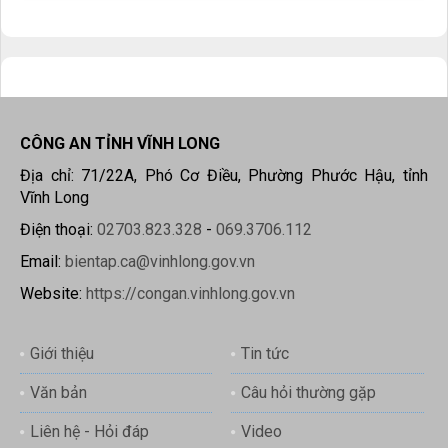
CÔNG AN TỈNH VĨNH LONG
Địa chỉ: 71/22A, Phó Cơ Điều, Phường Phước Hậu, tỉnh
Vĩnh Long
Điện thoại:
02703.823.328
-
069.3706.112
Email:
bientap.ca@vinhlong.gov.vn
Website:
https://congan.vinhlong.gov.vn
Giới thiệu
Tin tức
Văn bản
Câu hỏi thường gặp
Liên hệ - Hỏi đáp
Video