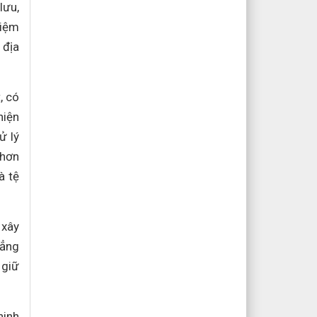
lưu,
hiệm
 địa
, có
hiện
ử lý
 hơn
à tệ
 xây
hẳng
 giữ
ninh