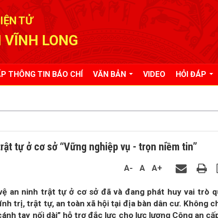
IỆN TỬ
 VĨNH LONG
P THÔNG TIN BÁO CHÍ
VĂN BẢN
VIDEO
HỎI ĐÁP
rật tự ở cơ sở “Vững nghiệp vụ - trọn niềm tin”
A-
A
A+
vệ an ninh trật tự ở cơ sở đã và đang phát huy vai trò 
h trị, trật tự, an toàn xã hội tại địa bàn dân cư. Không ch
“cánh tay nối dài” hỗ trợ đắc lực cho lực lượng Công an cấ