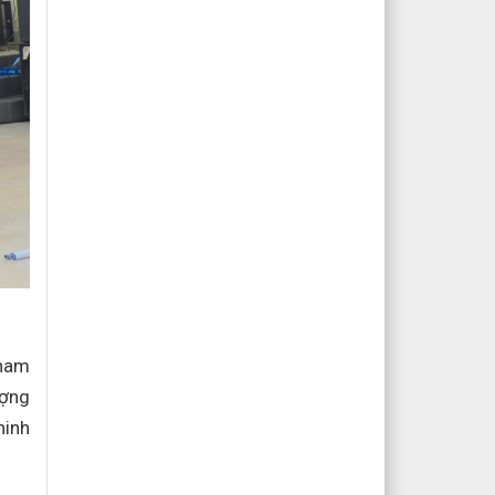
tham
ượng
ninh