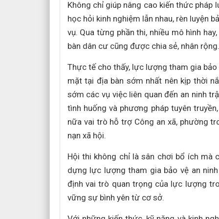
Không chỉ giúp nâng cao kiến thức pháp luậ
học hỏi kinh nghiệm lẫn nhau, rèn luyện b
vụ. Qua từng phần thi, nhiều mô hình hay,
bàn dân cư cũng được chia sẻ, nhân rộng
Thực tế cho thấy, lực lượng tham gia bảo 
mặt tại địa bàn sớm nhất nên kịp thời 
sớm các vụ việc liên quan đến an ninh trậ
tình huống và phương pháp tuyên truyền,
nữa vai trò hỗ trợ Công an xã, phường tr
nạn xã hội.
Hội thi không chỉ là sân chơi bổ ích mà c
dựng lực lượng tham gia bảo vệ an ninh
định vai trò quan trọng của lực lượng t
vững sự bình yên từ cơ sở.
Với những kiến thức, kỹ năng và kinh ngh