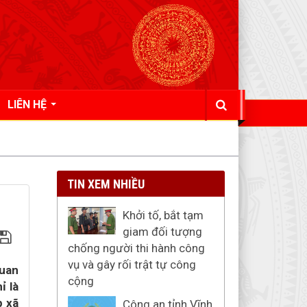
LIÊN HỆ
TIN XEM NHIỀU
Khởi tố, bắt tạm
giam đối tượng
chống người thi hành công
vụ và gây rối trật tự công
quan
cộng
ỉ là
p xã
Công an tỉnh Vĩnh