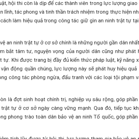
t, hội thi còn là dịp để các thành viên trong lực lượng giao 
ản lĩnh, tác phong và tinh thần trách nhiệm trong thực hiện n
 cách làm hiệu quả trong công tác giữ gìn an ninh trật tự tại
.
vệ an ninh trật tự ở cơ sở chính là những người gần dân nhất
nắm bắt tâm tư, nguyện vọng của người dân cũng như phát 
t tự. Khi được trang bị đầy đủ kiến thức pháp luật, kỹ năng x
 vận động quần chúng, lực lượng này sẽ phát huy hiệu quả
ong công tác phòng ngừa, đấu tranh với các loại tội phạm v
òn là đợt sinh hoạt chính trị, nghiệp vụ sâu rộng, góp phần
 trật tự ở cơ sở ngày càng vững mạnh. Qua đó, tiếp tục k
rong phong trào toàn dân bảo vệ an ninh Tổ quốc, góp phần
iệm tích lũy được từ hội thi, lực lượng tham gia bảo vệ an 