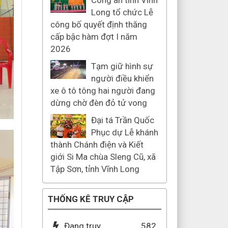
Công an tỉnh Vĩnh
Long tổ chức Lễ
công bố quyết định thăng
cấp bậc hàm đợt I năm
2026
Tạm giữ hình sự
người điều khiển
xe ô tô tông hai người đang
dừng chờ đèn đỏ tử vong
Đại tá Trần Quốc
Phục dự Lễ khánh
thành Chánh điện và Kiết
giới Si Ma chùa Sleng Cũ, xã
Tập Sơn, tỉnh Vĩnh Long
THỐNG KÊ TRUY CẬP
Đang truy
582