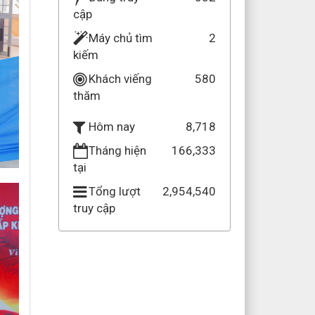
cập
Máy chủ tìm
2
kiếm
Khách viếng
580
thăm
8,718
Hôm nay
Tháng hiện
166,333
tại
Tổng lượt
2,954,540
truy cập