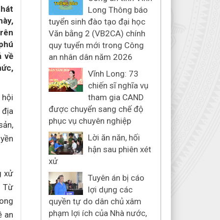
phát
Long Thông báo
này,
tuyển sinh đào tạo đại học
trên
Văn bằng 2 (VB2CA) chính
 phú
quy tuyển mới trong Công
ả về
an nhân dân năm 2026
hức,
Vĩnh Long: 73
chiến sĩ nghĩa vụ
 hội
tham gia CAND
được chuyển sang chế độ
 địa
phục vụ chuyên nghiệp
sản,
Lời ăn năn, hối
uyền
hận sau phiên xét
xử
g xử
Tuyên án bị cáo
. Từ
lợi dụng các
rong
quyền tự do dân chủ xâm
phạm lợi ích của Nhà nước,
ề an