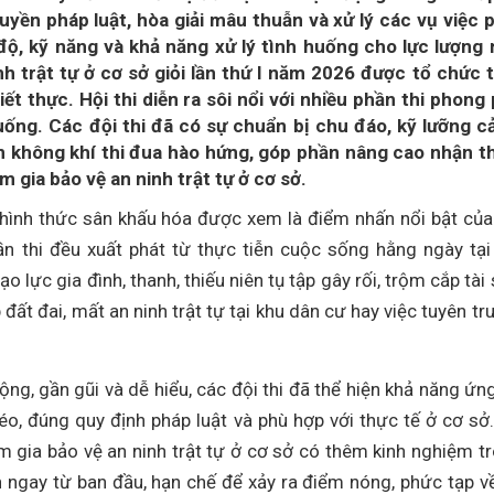
uyền pháp luật, hòa giải mâu thuẫn và xử lý các vụ việc 
độ, kỹ năng và khả năng xử lý tình huống cho lực lượng 
nh trật tự ở cơ sở giỏi lần thứ I năm 2026 được tổ chức 
iết thực. Hội thi diễn ra sôi nổi với nhiều phần thi phong
huống. Các đội thi đã có sự chuẩn bị chu đáo, kỹ lưỡng c
ên không khí thi đua hào hứng, góp phần nâng cao nhận t
 gia bảo vệ an ninh trật tự ở cơ sở.
g hình thức sân khấu hóa được xem là điểm nhấn nổi bật của
n thi đều xuất phát từ thực tiễn cuộc sống hằng ngày tại
lực gia đình, thanh, thiếu niên tụ tập gây rối, trộm cắp tài 
đất đai, mất an ninh trật tự tại khu dân cư hay việc tuyên tr
ng, gần gũi và dễ hiểu, các đội thi đã thể hiện khả năng ứn
léo, đúng quy định pháp luật và phù hợp với thực tế ở cơ sở
m gia bảo vệ an ninh trật tự ở cơ sở có thêm kinh nghiệm t
nh ngay từ ban đầu, hạn chế để xảy ra điểm nóng, phức tạp v