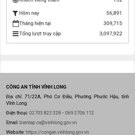
56,891
Hôm nay
Tháng hiện tại
309,715
Tổng lượt truy cập
3,097,922
CÔNG AN TỈNH VĨNH LONG
Địa chỉ: 71/22A, Phó Cơ Điều, Phường Phước Hậu, tỉnh
Vĩnh Long
Điện thoại:
02703.823.328
-
069.3706.112
Email:
bientap.ca@vinhlong.gov.vn
Website:
https://congan.vinhlong.gov.vn