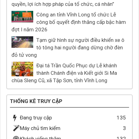
quyền, lợi ích hợp pháp của tổ chức, cá nhân”
Công an tỉnh Vĩnh Long tổ chức Lễ
công bố quyết định thăng cấp bậc hàm
đợt I năm 2026
Tạm giữ hình sự người điều khiển xe ô
tô tông hai người đang dừng chờ đèn
đỏ tử vong
Đại tá Trần Quốc Phục dự Lễ khánh
thành Chánh điện và Kiết giới Si Ma
chùa Sleng Cũ, xã Tập Sơn, tỉnh Vĩnh Long
THỐNG KÊ TRUY CẬP
Đang truy cập
135
Máy chủ tìm kiếm
3
Khách viếng thăm
132