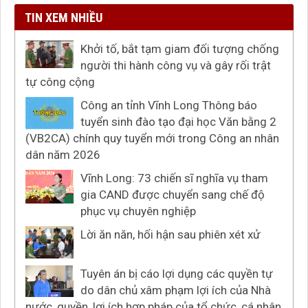
TIN XEM NHIỀU
Khởi tố, bắt tạm giam đối tượng chống
người thi hành công vụ và gây rối trật
tự công cộng
Công an tỉnh Vĩnh Long Thông báo
tuyển sinh đào tạo đại học Văn bằng 2
(VB2CA) chính quy tuyển mới trong Công an nhân
dân năm 2026
Vĩnh Long: 73 chiến sĩ nghĩa vụ tham
gia CAND được chuyển sang chế độ
phục vụ chuyên nghiệp
Lời ăn năn, hối hận sau phiên xét xử
Tuyên án bị cáo lợi dụng các quyền tự
do dân chủ xâm phạm lợi ích của Nhà
nước, quyền, lợi ích hợp pháp của tổ chức, cá nhân