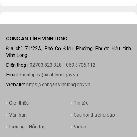
CÔNG AN TỈNH VĨNH LONG
Địa chỉ: 71/22A, Phó Cơ Điều, Phường Phước Hậu, tỉnh
Vĩnh Long
Điện thoại:
02703.823.328
-
069.3706.112
Email:
bientap.ca@vinhlong.gov.vn
Website:
https://congan.vinhlong.gov.vn
Giới thiệu
Tin tức
Văn bản
Câu hỏi thường gặp
Liên hệ - Hỏi đáp
Video