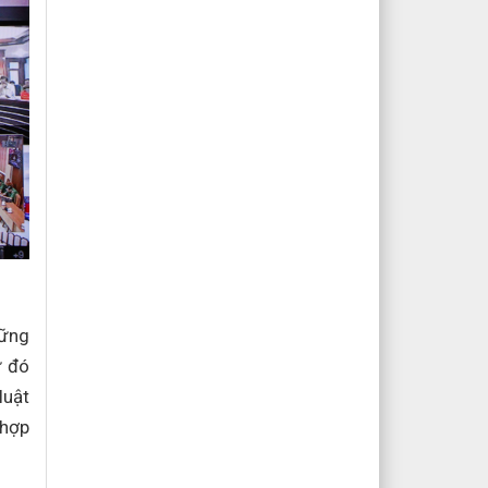
hững
ừ đó
luật
 hợp