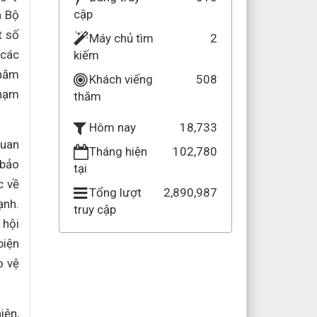
cập
a Bộ
t số
Máy chủ tìm
2
 các
kiếm
 năm
Khách viếng
508
phạm
thăm
18,733
Hôm nay
quan
Tháng hiện
102,780
 bảo
tại
c về
Tổng lượt
2,890,987
ạnh.
truy cập
 hội
biện
o vệ
iện,