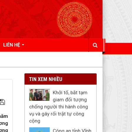
LIÊN HỆ
TIN XEM NHIỀU
Khởi tố, bắt tạm
giam đối tượng
chống người thi hành công
vụ và gây rối trật tự công
 năm
cộng
ương
ương
Công an tỉnh Vĩnh