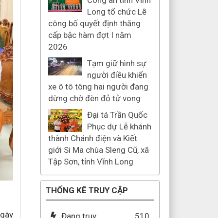
Công an tỉnh Vĩnh
Long tổ chức Lễ
công bố quyết định thăng
cấp bậc hàm đợt I năm
2026
Tạm giữ hình sự
người điều khiển
xe ô tô tông hai người đang
dừng chờ đèn đỏ tử vong
Đại tá Trần Quốc
Phục dự Lễ khánh
thành Chánh điện và Kiết
giới Si Ma chùa Sleng Cũ, xã
Tập Sơn, tỉnh Vĩnh Long
THỐNG KÊ TRUY CẬP
ngày
Đang truy
510