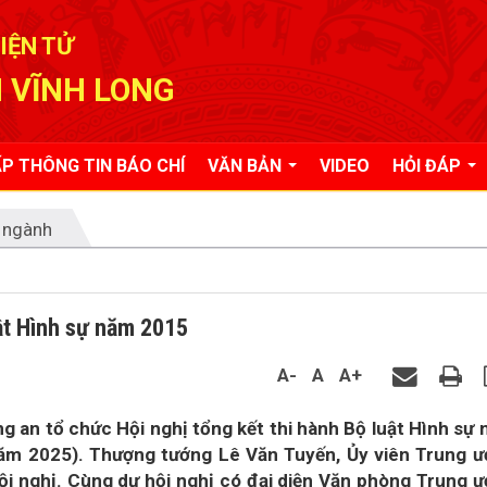
IỆN TỬ
 VĨNH LONG
P THÔNG TIN BÁO CHÍ
VĂN BẢN
VIDEO
HỎI ĐÁP
 ngành
ật Hình sự năm 2015
A-
A
A+
g an tổ chức Hội nghị tổng kết thi hành Bộ luật Hình sự
năm 2025). Thượng tướng Lê Văn Tuyến, Ủy viên Trung 
ội nghị. Cùng dự hội nghị có đại diện Văn phòng Trung 