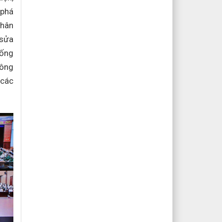
 phá
Nhân
 sửa
hống
công
 các