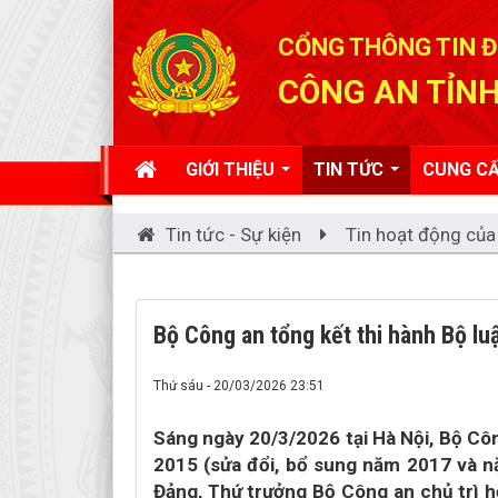
Đã kết nối EMC
CỔNG THÔNG TIN Đ
CÔNG AN TỈNH
GIỚI THIỆU
TIN TỨC
CUNG CẤ
Tin tức - Sự kiện
Tin hoạt động của
Bộ Công an tổng kết thi hành Bộ lu
Thứ sáu - 20/03/2026 23:51
Sáng ngày 20/3/2026 tại Hà Nội, Bộ Côn
2015 (sửa đổi, bổ sung năm 2017 và 
Đảng, Thứ trưởng Bộ Công an chủ trì h