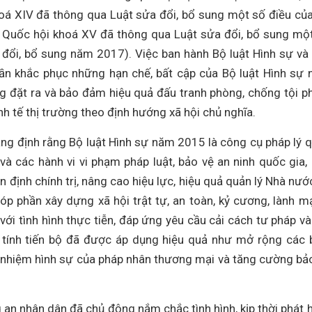
hoá XIV đã thông qua Luật sửa đổi, bổ sung một số điều củ
 Quốc hội khoá XV đã thông qua Luật sửa đổi, bổ sung mộ
đổi, bổ sung năm 2017). Việc ban hành Bộ luật Hình sự và
hần khắc phục những hạn chế, bất cập của Bộ luật Hình sự
g đặt ra và bảo đảm hiệu quả đấu tranh phòng, chống tội 
nh tế thị trường theo định hướng xã hội chủ nghĩa.
ẳng định rằng Bộ luật Hình sự năm 2015 là công cụ pháp lý 
và các hành vi vi phạm pháp luật, bảo vệ an ninh quốc gia,
n định chính trị, nâng cao hiệu lực, hiệu quả quản lý Nhà nướ
góp phần xây dựng xã hội trật tự, an toàn, kỷ cương, lành m
ới tình hình thực tiễn, đáp ứng yêu cầu cải cách tư pháp và
 tính tiến bộ đã được áp dụng hiệu quả như mở rộng các 
ch nhiệm hình sự của pháp nhân thương mại và tăng cường bả
 an nhân dân đã chủ động nắm chắc tình hình, kịp thời phát h