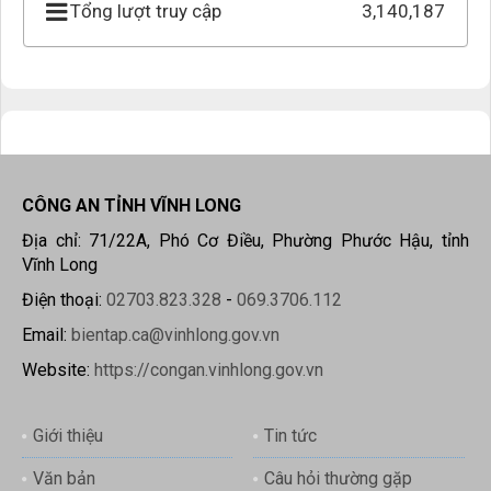
Tổng lượt truy cập
3,140,187
CÔNG AN TỈNH VĨNH LONG
Địa chỉ: 71/22A, Phó Cơ Điều, Phường Phước Hậu, tỉnh
Vĩnh Long
Điện thoại:
02703.823.328
-
069.3706.112
Email:
bientap.ca@vinhlong.gov.vn
Website:
https://congan.vinhlong.gov.vn
Giới thiệu
Tin tức
Văn bản
Câu hỏi thường gặp