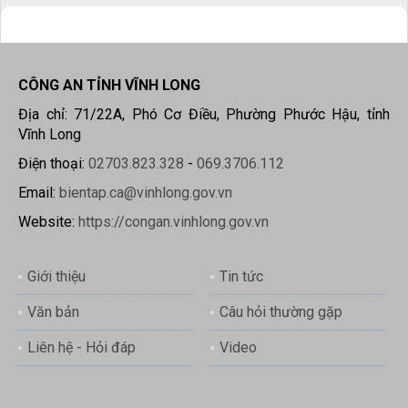
CÔNG AN TỈNH VĨNH LONG
Địa chỉ: 71/22A, Phó Cơ Điều, Phường Phước Hậu, tỉnh
Vĩnh Long
Điện thoại:
02703.823.328
-
069.3706.112
Email:
bientap.ca@vinhlong.gov.vn
Website:
https://congan.vinhlong.gov.vn
Giới thiệu
Tin tức
Văn bản
Câu hỏi thường gặp
Liên hệ - Hỏi đáp
Video