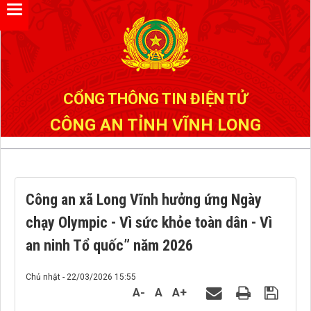
Đã kết nối EMC
CỔNG THÔNG TIN ĐIỆN TỬ
CÔNG AN TỈNH VĨNH LONG
Công an xã Long Vĩnh hưởng ứng Ngày
chạy Olympic - Vì sức khỏe toàn dân - Vì
an ninh Tổ quốc” năm 2026
Chủ nhật - 22/03/2026 15:55
A-
A
A+