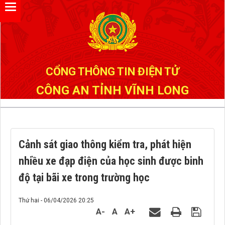
Đã kết nối EMC
CỔNG THÔNG TIN ĐIỆN TỬ
CÔNG AN TỈNH VĨNH LONG
Cảnh sát giao thông kiểm tra, phát hiện
nhiều xe đạp điện của học sinh được binh
độ tại bãi xe trong trường học
Thứ hai - 06/04/2026 20:25
A-
A
A+