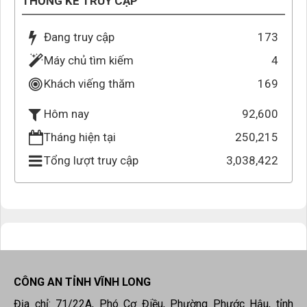
THỐNG KÊ TRUY CẬP
Đang truy cập
173
Máy chủ tìm kiếm
4
Khách viếng thăm
169
92,600
Hôm nay
Tháng hiện tại
250,215
Tổng lượt truy cập
3,038,422
CÔNG AN TỈNH VĨNH LONG
Địa chỉ: 71/22A, Phó Cơ Điều, Phường Phước Hậu, tỉnh