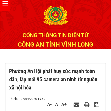
Đã kết nối EMC
CỔNG THÔNG TIN ĐIỆN TỬ
CÔNG AN TỈNH VĨNH LONG
Phường An Hội phát huy sức mạnh toàn
dân, lắp mới 95 camera an ninh từ nguồn
xã hội hóa
Thứ ba - 07/04/2026 19:59
A-
A
A+