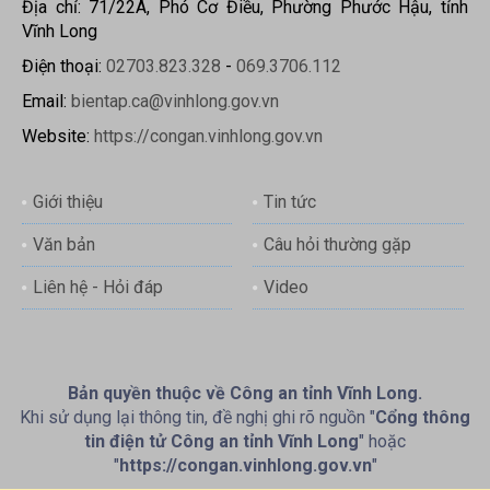
Địa chỉ: 71/22A, Phó Cơ Điều, Phường Phước Hậu, tỉnh
Vĩnh Long
Điện thoại:
02703.823.328
-
069.3706.112
Email:
bientap.ca@vinhlong.gov.vn
Website:
https://congan.vinhlong.gov.vn
Giới thiệu
Tin tức
Văn bản
Câu hỏi thường gặp
Liên hệ - Hỏi đáp
Video
Bản quyền thuộc về Công an tỉnh Vĩnh Long.
Khi sử dụng lại thông tin, đề nghị ghi rõ nguồn "
Cổng thông
tin điện tử Công an tỉnh Vĩnh Long
" hoặc
"
https://congan.vinhlong.gov.vn
"