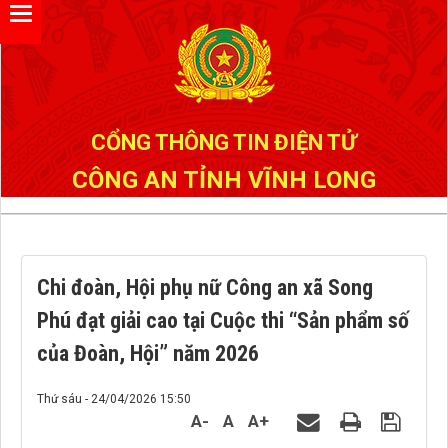
Đã kết nối EMC
CỔNG THÔNG TIN ĐIỆN TỬ
CÔNG AN TỈNH VĨNH LONG
Chi đoàn, Hội phụ nữ Công an xã Song
Phú đạt giải cao tại Cuộc thi “Sản phẩm số
của Đoàn, Hội” năm 2026
Thứ sáu - 24/04/2026 15:50
A-
A
A+