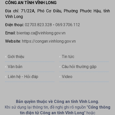
CÔNG AN TỈNH VĨNH LONG
Địa chỉ: 71/22A, Phó Cơ Điều, Phường Phước Hậu, tỉnh
Vĩnh Long
Điện thoại:
02703.823.328
-
069.3706.112
Email:
bientap.ca@vinhlong.gov.vn
Website:
https://congan.vinhlong.gov.vn
Giới thiệu
Tin tức
Văn bản
Câu hỏi thường gặp
Liên hệ - Hỏi đáp
Video
Bản quyền thuộc về Công an tỉnh Vĩnh Long.
Khi sử dụng lại thông tin, đề nghị ghi rõ nguồn "
Cổng thông
tin điện tử Công an tỉnh Vĩnh Long
" hoặc