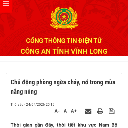
Đã kết nối EMC
CỔNG THÔNG TIN ĐIỆN TỬ
CÔNG AN TỈNH VĨNH LONG
Chủ động phòng ngừa cháy, nổ trong mùa
nắng nóng
Thứ sáu - 24/04/2026 20:15
A-
A
A+
Thời gian gần đây, thời tiết khu vực Nam Bộ