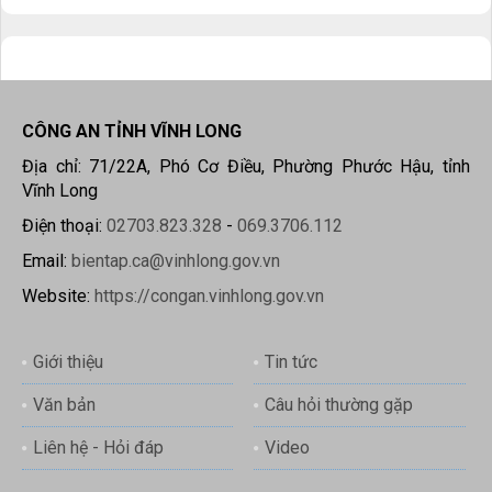
CÔNG AN TỈNH VĨNH LONG
Địa chỉ: 71/22A, Phó Cơ Điều, Phường Phước Hậu, tỉnh
Vĩnh Long
Điện thoại:
02703.823.328
-
069.3706.112
Email:
bientap.ca@vinhlong.gov.vn
Website:
https://congan.vinhlong.gov.vn
Giới thiệu
Tin tức
Văn bản
Câu hỏi thường gặp
Liên hệ - Hỏi đáp
Video