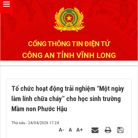
Đã kết nối EMC
CỔNG THÔNG TIN ĐIỆN TỬ
CÔNG AN TỈNH VĨNH LONG
Tổ chức hoạt động trải nghiệm “Một ngày
làm lính chữa cháy” cho học sinh trường
Mầm non Phước Hậu
Thứ sáu - 24/04/2026 17:24
A-
A
A+