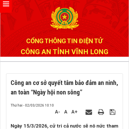
Đã kết nối EMC
CỔNG THÔNG TIN ĐIỆN TỬ
CÔNG AN TỈNH VĨNH LONG
Công an cơ sở quyết tâm bảo đảm an ninh,
an toàn “Ngày hội non sông”
Thứ hai - 02/03/2026 10:10
A-
A
A+
Ngày 15/3/2026, cử tri cả nước sẽ nô nức tham