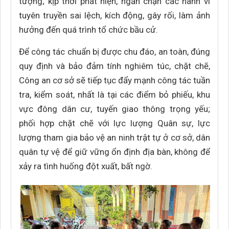
tượng; kịp thời phát hiện, ngăn chặn các hành vi
tuyên truyền sai lệch, kích động, gây rối, làm ảnh
hưởng đến quá trình tổ chức bầu cử.
Để công tác chuẩn bị được chu đáo, an toàn, đúng
quy định và bảo đảm tính nghiêm túc, chặt chẽ,
Công an cơ sở sẽ tiếp tục đẩy mạnh công tác tuần
tra, kiểm soát, nhất là tại các điểm bỏ phiếu, khu
vực đông dân cư, tuyến giao thông trọng yếu;
phối hợp chặt chẽ với lực lượng Quân sự, lực
lượng tham gia bảo vệ an ninh trật tự ở cơ sở, dân
quân tự vệ để giữ vững ổn định địa bàn, không để
xảy ra tình huống đột xuất, bất ngờ.