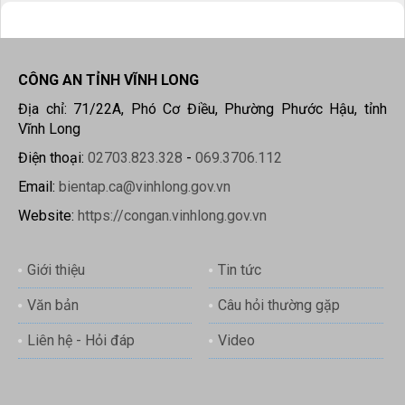
CÔNG AN TỈNH VĨNH LONG
Địa chỉ: 71/22A, Phó Cơ Điều, Phường Phước Hậu, tỉnh
Vĩnh Long
Điện thoại:
02703.823.328
-
069.3706.112
Email:
bientap.ca@vinhlong.gov.vn
Website:
https://congan.vinhlong.gov.vn
Giới thiệu
Tin tức
Văn bản
Câu hỏi thường gặp
Liên hệ - Hỏi đáp
Video