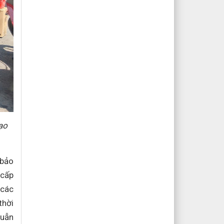
ạo
 bảo
 cấp
 các
thời
huẫn