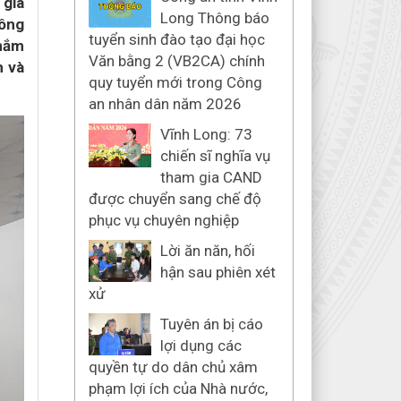
 gia
Long Thông báo
Công
tuyển sinh đào tạo đại học
 nắm
Văn bằng 2 (VB2CA) chính
h và
quy tuyển mới trong Công
an nhân dân năm 2026
Vĩnh Long: 73
chiến sĩ nghĩa vụ
tham gia CAND
được chuyển sang chế độ
phục vụ chuyên nghiệp
Lời ăn năn, hối
hận sau phiên xét
xử
Tuyên án bị cáo
lợi dụng các
quyền tự do dân chủ xâm
phạm lợi ích của Nhà nước,