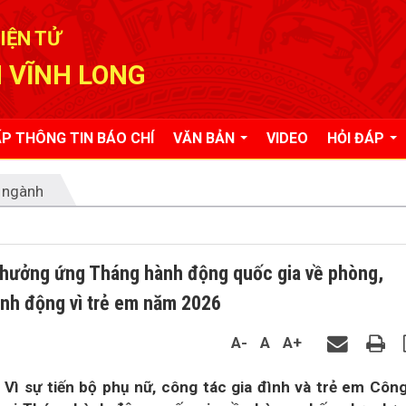
IỆN TỬ
 VĨNH LONG
P THÔNG TIN BÁO CHÍ
VĂN BẢN
VIDEO
HỎI ĐÁP
 ngành
 hưởng ứng Tháng hành động quốc gia về phòng,
ành động vì trẻ em năm 2026
A-
A
A+
 Vì sự tiến bộ phụ nữ, công tác gia đình và trẻ em Côn