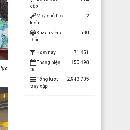
cập
Máy chủ tìm
2
kiếm
Khách viếng
530
thăm
71,451
Hôm nay
Tháng hiện
155,498
 lực
tại
Tổng lượt
2,943,705
truy cập