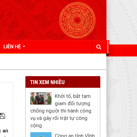
LIÊN HỆ
TIN XEM NHIỀU
Khởi tố, bắt tạm
giam đối tượng
chống người thi hành công
vụ và gây rối trật tự công
cộng
g an
Công an tỉnh Vĩnh