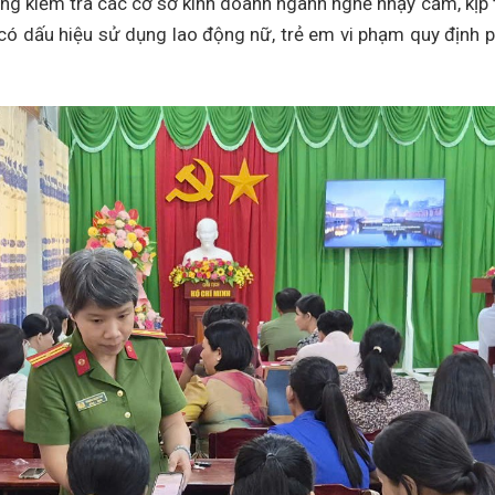
ng kiểm tra các cơ sở kinh doanh ngành nghề nhạy cảm, kịp 
i có dấu hiệu sử dụng lao động nữ, trẻ em vi phạm quy định 