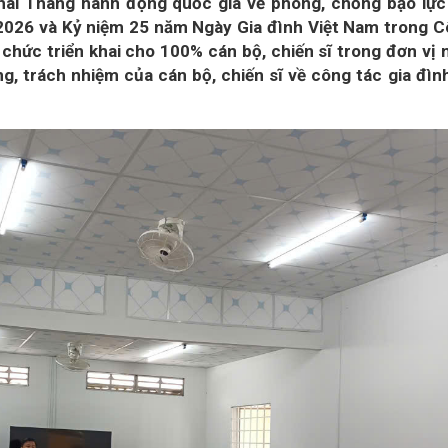
khai Tháng hành động quốc gia về phòng, chống bạo lực
2026 và Kỷ niệm 25 năm Ngày Gia đình Việt Nam trong 
 chức triển khai cho 100% cán bộ, chiến sĩ trong đơn vị
, trách nhiệm của cán bộ, chiến sĩ về công tác gia đìn