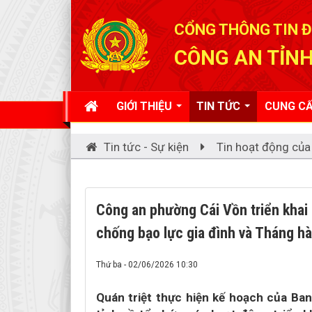
Đã kết nối EMC
CỔNG THÔNG TIN Đ
CÔNG AN TỈNH
GIỚI THIỆU
TIN TỨC
CUNG CẤ
Tin tức - Sự kiện
Tin hoạt động của
Công an phường Cái Vồn triển khai
chống bạo lực gia đình và Tháng h
Thứ ba - 02/06/2026 10:30
Quán triệt thực hiện kế hoạch của Ban