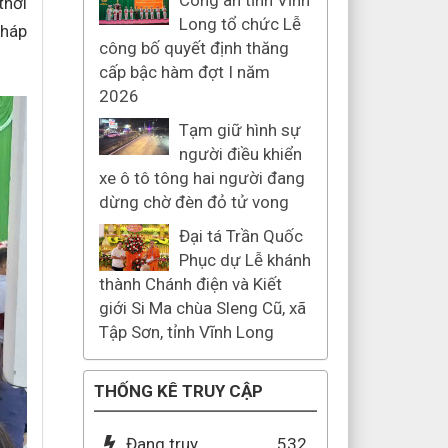
Công an tỉnh Vĩnh
thời
Long tổ chức Lễ
pháp
công bố quyết định thăng
cấp bậc hàm đợt I năm
2026
Tạm giữ hình sự
người điều khiển
xe ô tô tông hai người đang
dừng chờ đèn đỏ tử vong
Đại tá Trần Quốc
Phục dự Lễ khánh
thành Chánh điện và Kiết
giới Si Ma chùa Sleng Cũ, xã
Tập Sơn, tỉnh Vĩnh Long
THỐNG KÊ TRUY CẬP
Đang truy
532