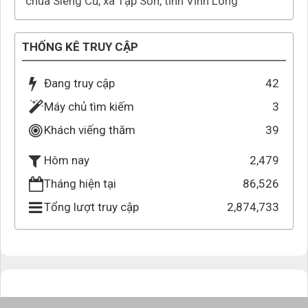
chùa Sleng Cũ, xã Tập Sơn, tỉnh Vĩnh Long
THỐNG KÊ TRUY CẬP
Đang truy cập
42
Máy chủ tìm kiếm
3
Khách viếng thăm
39
2,479
Hôm nay
Tháng hiện tại
86,526
Tổng lượt truy cập
2,874,733