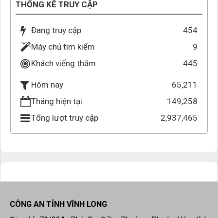
THỐNG KÊ TRUY CẬP
Đang truy cập
454
Máy chủ tìm kiếm
9
Khách viếng thăm
445
65,211
Hôm nay
Tháng hiện tại
149,258
Tổng lượt truy cập
2,937,465
CÔNG AN TỈNH VĨNH LONG