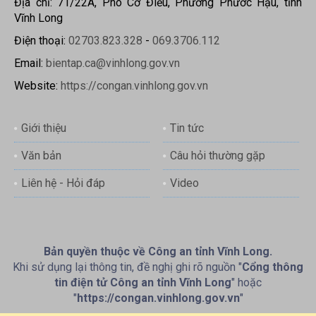
Địa chỉ: 71/22A, Phó Cơ Điều, Phường Phước Hậu, tỉnh
Vĩnh Long
Điện thoại:
02703.823.328
-
069.3706.112
Email:
bientap.ca@vinhlong.gov.vn
Website:
https://congan.vinhlong.gov.vn
Giới thiệu
Tin tức
Văn bản
Câu hỏi thường gặp
Liên hệ - Hỏi đáp
Video
Bản quyền thuộc về Công an tỉnh Vĩnh Long.
Khi sử dụng lại thông tin, đề nghị ghi rõ nguồn "
Cổng thông
tin điện tử Công an tỉnh Vĩnh Long
" hoặc
"
https://congan.vinhlong.gov.vn
"