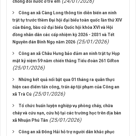
(24/01/2026)
chống đối nước ở trẻ em
Công an xã Càng Long thông tin diễn biến an ninh
trật tự trước thềm Đại hội đại biểu toàn quốc lần thứ XIV
của Đảng, bầu cử đại biểu Quốc hội khóa XVI và Hội
đồng nhân dân các cấp nhiệm kỳ 2026 - 2031 và Tết
(25/01/2026)
Nguyên đán Bính Ngọ năm 2026
Công an xã Châu Hưng bảo đảm an ninh trật tự Họp
mặt kỷ niệm 59 năm chiến thắng Tiểu đoàn 261 GiRon
(25/01/2026)
Những kết quả nổi bật qua 01 tháng ra quân thực
hiện cao điểm tấn công, trấn áp tội phạm của Công an
(25/01/2026)
xã Trà Cú
Tổ chức huấn luyện nghiệp vụ phòng cháy, chữa
cháy và cứu nạn, cứu hộ tại các trường học trên địa bàn
(25/01/2026)
xã Nhuận Phú Tân
Công an xã Đông Hải hỗ trợ người dân khắc phục