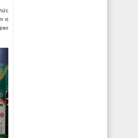
chức
n vị
giao