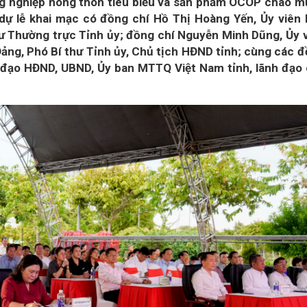
ng nghiệp nông thôn tiêu biểu và sản phẩm OCOP chào 
dự lễ khai mạc có đồng chí Hồ Thị Hoàng Yến, Ủy viên
ư Thường trực Tỉnh ủy; đồng chí Nguyễn Minh Dũng, Ủy 
ng, Phó Bí thư Tỉnh ủy, Chủ tịch HĐND tỉnh; cùng các 
h đạo HĐND, UBND, Ủy ban MTTQ Việt Nam tỉnh, lãnh đạo