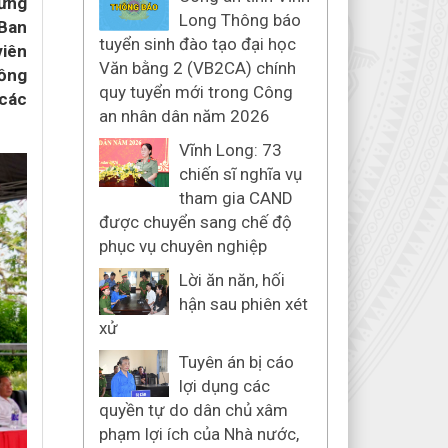
mừng
Long Thông báo
 Ban
tuyển sinh đào tạo đại học
viên
Văn bằng 2 (VB2CA) chính
đồng
quy tuyển mới trong Công
 các
an nhân dân năm 2026
Vĩnh Long: 73
chiến sĩ nghĩa vụ
tham gia CAND
được chuyển sang chế độ
phục vụ chuyên nghiệp
Lời ăn năn, hối
hận sau phiên xét
xử
Tuyên án bị cáo
lợi dụng các
quyền tự do dân chủ xâm
phạm lợi ích của Nhà nước,