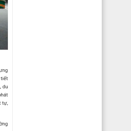
rưng
tiết
, du
phát
 tự,
ường