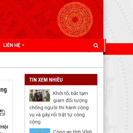
LIÊN HỆ
TIN XEM NHIỀU
ông
Khởi tố, bắt tạm
giam đối tượng
chống người thi hành công
vụ và gây rối trật tự công
cộng
 Hội
Công an tỉnh Vĩnh