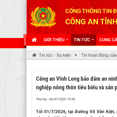
Đã kết nối EMC
CỔNG THÔNG TIN Đ
CÔNG AN TỈNH
GIỚI THIỆU
TIN TỨC
CUNG CẤ
Tin tức - Sự kiện
Tin hoạt động của
Công an Vĩnh Long bảo đảm an ninh
nghiệp nông thôn tiêu biểu và sả
Thứ hai - 06/07/2026 10:00
Tối 01/7/2026, tại đường Võ Văn Kiệ