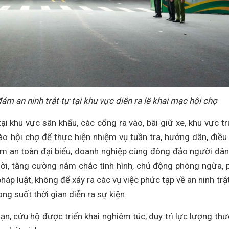
ảm an ninh trật tự tại khu vực diễn ra lễ khai mạc hội chợ
ại khu vực sân khấu, các cổng ra vào, bãi giữ xe, khu vực t
 hội chợ để thực hiện nhiệm vụ tuần tra, hướng dẫn, điều 
m an toàn đại biểu, doanh nghiệp cùng đông đảo người dân
i, tăng cường nắm chắc tình hình, chủ động phòng ngừa, 
pháp luật, không để xảy ra các vụ việc phức tạp về an ninh trật
g suốt thời gian diễn ra sự kiện.
n, cứu hộ được triển khai nghiêm túc, duy trì lực lượng th