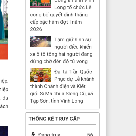
Công an tỉnh Vĩnh
Long tổ chức Lễ
công bố quyết định thăng
cấp bậc hàm đợt I năm
2026
Tạm giữ hình sự
người điều khiển
xe ô tô tông hai người đang
dừng chờ đèn đỏ tử vong
Đại tá Trần Quốc
Phục dự Lễ khánh
iệp,
thành Chánh điện và Kiết
hiệp
giới Si Ma chùa Sleng Cũ, xã
á du
Tập Sơn, tỉnh Vĩnh Long
hách
THỐNG KÊ TRUY CẬP
Đang truy
56