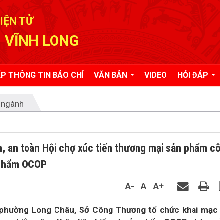
IỆN TỬ
 VĨNH LONG
P THÔNG TIN BÁO CHÍ
VĂN BẢN
VIDEO
HỎI ĐÁP
 ngành
, an toàn Hội chợ xúc tiến thương mại sản phẩm c
n phẩm OCOP
A-
A
A+
t, phường Long Châu, Sở Công Thương tổ chức khai mạc