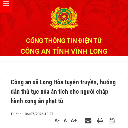
Đã kết nối EMC
CỔNG THÔNG TIN ĐIỆN TỬ
CÔNG AN TỈNH VĨNH LONG
Công an xã Long Hòa tuyên truyền, hướng
dẫn thủ tục xóa án tích cho người chấp
hành xong án phạt tù
Thứ hai - 06/07/2026 10:27
A-
A
A+