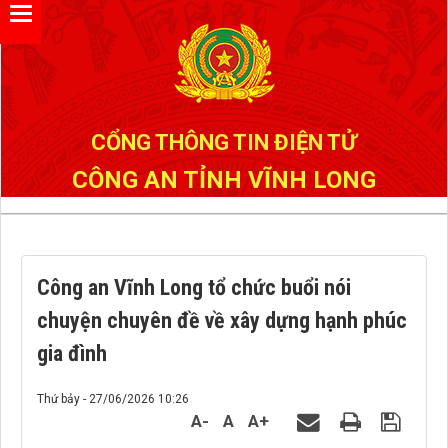
Đã kết nối EMC
CỔNG THÔNG TIN ĐIỆN TỬ
CÔNG AN TỈNH VĨNH LONG
Công an Vĩnh Long tổ chức buổi nói
chuyện chuyên đề về xây dựng hạnh phúc
gia đình
Thứ bảy - 27/06/2026 10:26
A-
A
A+