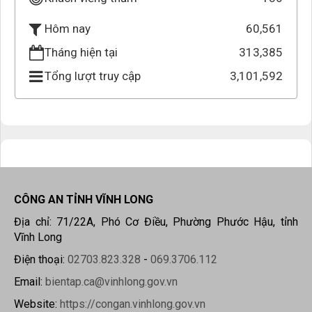
60,561
Hôm nay
Tháng hiện tại
313,385
Tổng lượt truy cập
3,101,592
CÔNG AN TỈNH VĨNH LONG
Địa chỉ: 71/22A, Phó Cơ Điều, Phường Phước Hậu, tỉnh
Vĩnh Long
Điện thoại:
02703.823.328
-
069.3706.112
Email:
bientap.ca@vinhlong.gov.vn
Website:
https://congan.vinhlong.gov.vn