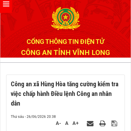
Đã kết nối EMC
CỔNG THÔNG TIN ĐIỆN TỬ
CÔNG AN TỈNH VĨNH LONG
Công an xã Hùng Hòa tăng cường kiểm tra
việc chấp hành Điều lệnh Công an nhân
dân
Thứ sáu - 26/06/2026 20:38
A-
A
A+