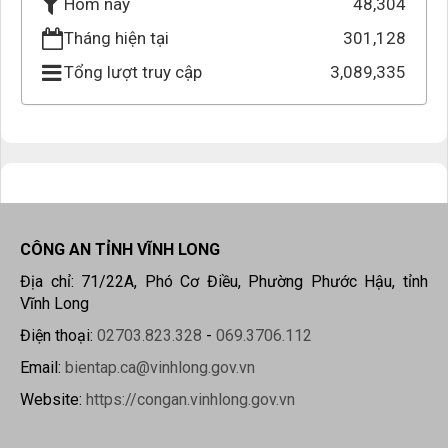
48,304
Hôm nay
Tháng hiện tại
301,128
Tổng lượt truy cập
3,089,335
CÔNG AN TỈNH VĨNH LONG
Địa chỉ: 71/22A, Phó Cơ Điều, Phường Phước Hậu, tỉnh
Vĩnh Long
Điện thoại:
02703.823.328
-
069.3706.112
Email:
bientap.ca@vinhlong.gov.vn
Website:
https://congan.vinhlong.gov.vn