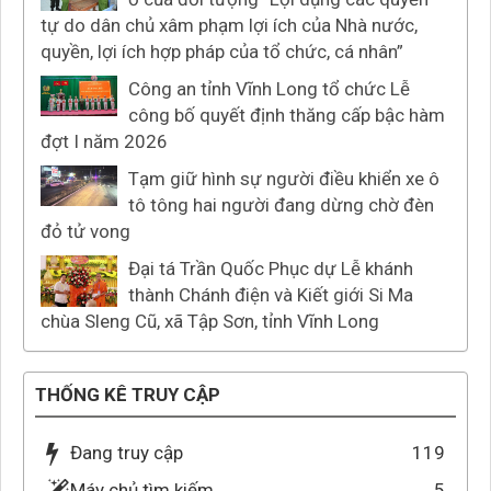
tự do dân chủ xâm phạm lợi ích của Nhà nước,
quyền, lợi ích hợp pháp của tổ chức, cá nhân”
Công an tỉnh Vĩnh Long tổ chức Lễ
công bố quyết định thăng cấp bậc hàm
đợt I năm 2026
Tạm giữ hình sự người điều khiển xe ô
tô tông hai người đang dừng chờ đèn
đỏ tử vong
Đại tá Trần Quốc Phục dự Lễ khánh
thành Chánh điện và Kiết giới Si Ma
chùa Sleng Cũ, xã Tập Sơn, tỉnh Vĩnh Long
THỐNG KÊ TRUY CẬP
Đang truy cập
119
Máy chủ tìm kiếm
5