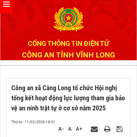
Đã kết nối EMC
CỔNG THÔNG TIN ĐIỆN TỬ
CÔNG AN TỈNH VĨNH LONG
Công an xã Càng Long tổ chức Hội nghị
tổng kết hoạt động lực lượng tham gia bảo
vệ an ninh trật tự ở cơ sở năm 2025
Thứ tư - 11/02/2026 18:51
A-
A
A+