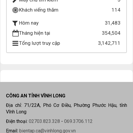
Khách viếng thăm
114
31,483
Hôm nay
Tháng hiện tại
354,504
Tổng lượt truy cập
3,142,711
CÔNG AN TỈNH VĨNH LONG
Địa chỉ: 71/22A, Phó Cơ Điều, Phường Phước Hậu, tỉnh
Vĩnh Long
Điện thoại:
02703.823.328
-
069.3706.112
Email:
bientap.ca@vinhlong.gov.vn