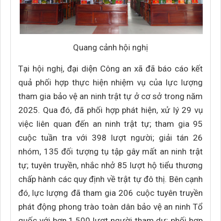
Quang cảnh hội nghị
Tại hội nghị, đại diện Công an xã đã báo cáo kết
quả phối hợp thực hiện nhiệm vụ của lực lượng
tham gia bảo vệ an ninh trật tự ở cơ sở trong năm
2025. Qua đó, đã phối hợp phát hiện, xử lý 29 vụ
việc liên quan đến an ninh trật tự; tham gia 95
cuộc tuần tra với 398 lượt người; giải tán 26
nhóm, 135 đối tượng tụ tập gây mất an ninh trật
tự; tuyên truyền, nhắc nhở 85 lượt hộ tiểu thương
chấp hành các quy định về trật tự đô thị. Bên cạnh
đó, lực lượng đã tham gia 206 cuộc tuyên truyền
phát động phong trào toàn dân bảo vệ an ninh Tổ
quốc với hơn 1.500 lượt người tham dự; phối hợp