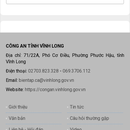
CÔNG AN TỈNH VĨNH LONG
Địa chỉ: 71/22A, Phó Cơ Điều, Phường Phước Hậu, tỉnh
Vĩnh Long
Điện thoại:
02703.823.328
-
069.3706.112
Email:
bientap.ca@vinhlong.gov.vn
Website:
https://congan.vinhlong.gov.vn
Giới thiệu
Tin tức
Văn bản
Câu hỏi thường gặp
Liên hệ - Hỏi đáp
Video