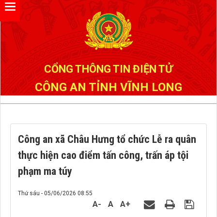
Đã kết nối EMC
CỔNG THÔNG TIN ĐIỆN TỬ
CÔNG AN TỈNH VĨNH LONG
Công an xã Châu Hưng tổ chức Lễ ra quân
thực hiện cao điểm tấn công, trấn áp tội
phạm ma túy
Thứ sáu - 05/06/2026 08:55
A-
A
A+