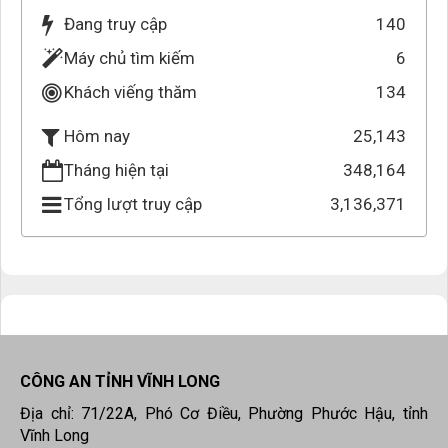
Đang truy cập
140
Máy chủ tìm kiếm
6
Khách viếng thăm
134
25,143
Hôm nay
Tháng hiện tại
348,164
Tổng lượt truy cập
3,136,371
CÔNG AN TỈNH VĨNH LONG
Địa chỉ: 71/22A, Phó Cơ Điều, Phường Phước Hậu, tỉnh
Vĩnh Long