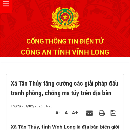
Đã kết nối EMC
CỔNG THÔNG TIN ĐIỆN TỬ
CÔNG AN TỈNH VĨNH LONG
Xã Tân Thủy tăng cường các giải pháp đấu
tranh phòng, chống ma túy trên địa bàn
Thứ tư - 04/02/2026 04:23
A-
A
A+
Xã Tân Thủy, tỉnh Vĩnh Long là địa bàn biên giới