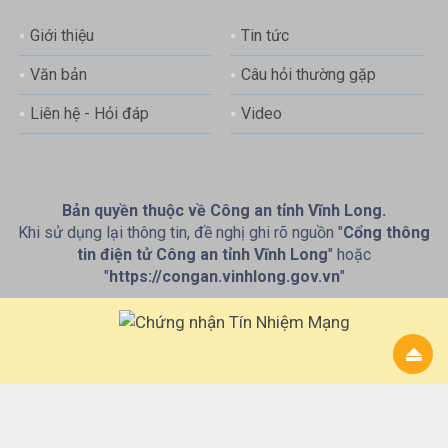
Giới thiệu
Tin tức
Văn bản
Câu hỏi thường gặp
Liên hệ - Hỏi đáp
Video
Bản quyền thuộc về Công an tỉnh Vĩnh Long.
Khi sử dụng lại thông tin, đề nghị ghi rõ nguồn "
Cổng thông
tin điện tử Công an tỉnh Vĩnh Long
" hoặc
"
https://congan.vinhlong.gov.vn
"