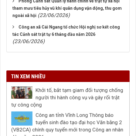
Phòng Cảnh sát Quản lý hành chính về trật tự xã hội
tham mưu tiêu hủy vũ khí quân dụng vận động, thu gom
(23/06/2026)
ngoài xã hội
Công an xã Cái Ngang tổ chức Hội nghị sơ kết công
tác Cảnh sát trật tự 6 tháng đầu năm 2026
(23/06/2026)
TIN XEM NHIỀU
Khởi tố, bắt tạm giam đối tượng chống
người thi hành công vụ và gây rối trật
tự công cộng
Công an tỉnh Vĩnh Long Thông báo
tuyển sinh đào tạo đại học Văn bằng 2
(VB2CA) chính quy tuyển mới trong Công an nhân