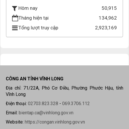
50,915
Hôm nay
Tháng hiện tại
134,962
Tổng lượt truy cập
2,923,169
CÔNG AN TỈNH VĨNH LONG
Địa chỉ: 71/22A, Phó Cơ Điều, Phường Phước Hậu, tỉnh
Vĩnh Long
Điện thoại:
02703.823.328
-
069.3706.112
Email:
bientap.ca@vinhlong.gov.vn
Website:
https://congan.vinhlong.gov.vn