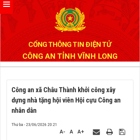
Đã kết nối EMC
CỔNG THÔNG TIN ĐIỆN TỬ
CÔNG AN TỈNH VĨNH LONG
Công an xã Châu Thành khởi công xây
dựng nhà tặng hội viên Hội cựu Công an
nhân dân
Thứ ba - 23/06/2026 20:21
A-
A
A+