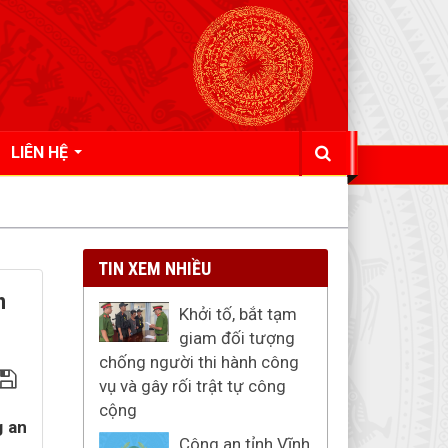
LIÊN HỆ
TIN XEM NHIỀU
n
Khởi tố, bắt tạm
giam đối tượng
chống người thi hành công
vụ và gây rối trật tự công
cộng
g an
Công an tỉnh Vĩnh