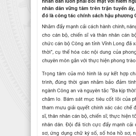
nhân dân luôn phải đối mặt với hiểm ngu
nhân dân vững tâm trên trận tuyến ấy,
đó là công tác chính sách hậu phương 
Nhằm đẩy mạnh cải cách hành chính, nâng 
cho cán bộ, chiến sĩ và thân nhân cán b
chức cán bộ Công an tỉnh Vĩnh Long đã xâ
thời”, cụ thể hóa các nội dung của phon
chuyên môn gắn với thực hiện phong trào 
Trọng tâm của mô hình là sự kết hợp c
trình, đúng thời gian nhằm bảo đảm tính
ngành Công an và nguyên tắc “Ba kịp thời”
chăm lo. Bám sát mục tiêu cốt lõi của ph
tham mưu giải quyết chính xác các chế độ
sĩ, thân nhân cán bộ, chiến sĩ; thực hiện
nhân dân. Đội đã tích cực đẩy mạnh cải 
sơ, ứng dụng chữ ký số, số hóa hồ sơ, nh