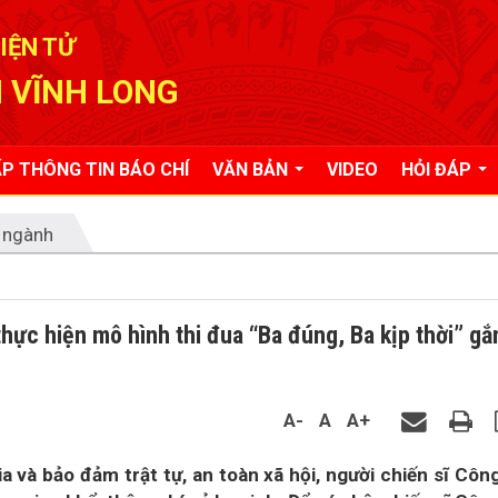
IỆN TỬ
 VĨNH LONG
P THÔNG TIN BÁO CHÍ
VĂN BẢN
VIDEO
HỎI ĐÁP
 ngành
thực hiện mô hình thi đua “Ba đúng, Ba kịp thời” gắ
A-
A
A+
a và bảo đảm trật tự, an toàn xã hội, người chiến sĩ Côn