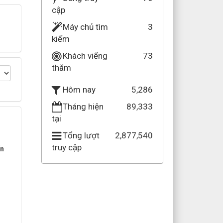
cập
Máy chủ tìm
3
kiếm
Khách viếng
73
thăm
5,286
Hôm nay
Tháng hiện
89,333
tại
Tổng lượt
2,877,540
truy cập
ến