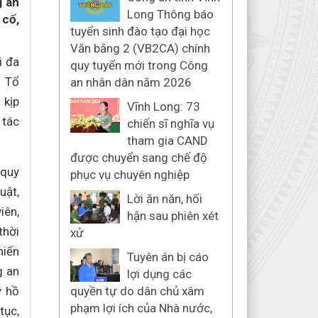
g an
Long Thông báo
 cố,
tuyển sinh đào tạo đại học
Văn bằng 2 (VB2CA) chính
i đa
quy tuyển mới trong Công
g Tổ
an nhân dân năm 2026
 kịp
Vĩnh Long: 73
 tác
chiến sĩ nghĩa vụ
tham gia CAND
được chuyển sang chế độ
 quy
phục vụ chuyên nghiệp
uật,
Lời ăn năn, hối
iên,
hận sau phiên xét
thời
xử
hiến
Tuyên án bị cáo
g an
lợi dụng các
ý hồ
quyền tự do dân chủ xâm
phạm lợi ích của Nhà nước,
tục,