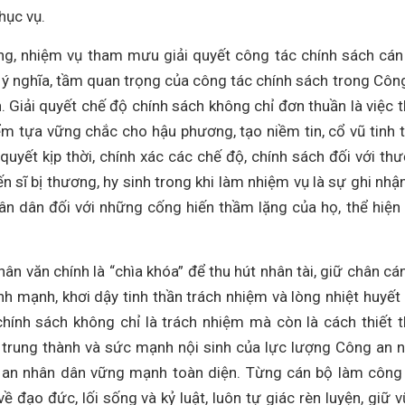
hục vụ.
ng, nhiệm vụ tham mưu giải quyết công tác chính sách cán
ề ý nghĩa, tầm quan trọng của công tác chính sách trong Côn
. Giải quyết chế độ chính sách không chỉ đơn thuần là việc 
ểm tựa vững chắc cho hậu phương, tạo niềm tin, cổ vũ tinh 
 quyết kịp thời, chính xác các chế độ, chính sách đối với th
iến sĩ bị thương, hy sinh trong khi làm nhiệm vụ là sự ghi nhận,
n dân đối với những cống hiến thầm lặng của họ, thể hiện
ân văn chính là “chìa khóa” để thu hút nhân tài, giữ chân cá
nh mạnh, khơi dậy tinh thần trách nhiệm và lòng nhiệt huyết
chính sách không chỉ là trách nhiệm mà còn là cách thiết 
g trung thành và sức mạnh nội sinh của lực lượng Công an 
 an nhân dân vững mạnh toàn diện. Từng cán bộ làm công
 đạo đức, lối sống và kỷ luật, luôn tự giác rèn luyện, giữ 