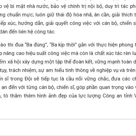
ảo vệ bí mật nhà nước, bảo vệ chính trị nội bộ, duy trì tác p
hong chuẩn mực; luôn giữ thái độ hòa nhã, ân cần, giải thích 
tiếp xúc, hướng dẫn, giải quyết công việc với cán bộ, chiến s
dân đến liên hệ công tác.
rào thi đua “Ba đúng”, “Ba kịp thời” gắn với thực hiện phong 
úp nâng cao hiệu suất công việc mà còn là chất xúc tác rèn l
iểm xã hội xây dựng một tập thể đoàn kết, vững mạnh toàn d
 tụy, trách nhiệm, sự am hiểu tinh thông về nghiệp vụ và trên
iến sĩ trong Đội sẽ tiếp tục là cầu nối vững chắc, đưa các c
n đến với từng cán bộ, chiến sĩ, góp phần quan trọng vào 
 tô thắm thêm hình ảnh đẹp của lực lượng Công an tỉnh 