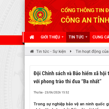
Đã kết nối EMC
CỔNG THÔNG TIN Đ
CÔNG AN TỈNH
GIỚI THIỆU
TIN TỨC
CUNG CẤ
Tin tức - Sự kiện
Tin hoạt động của
Đội Chính sách và Bảo hiểm xã hội 
với phong trào thi đua “Ba nhất”
Thứ ba - 23/06/2026 15:52
Trong sự nghiệp bảo vệ an ninh quốc gi