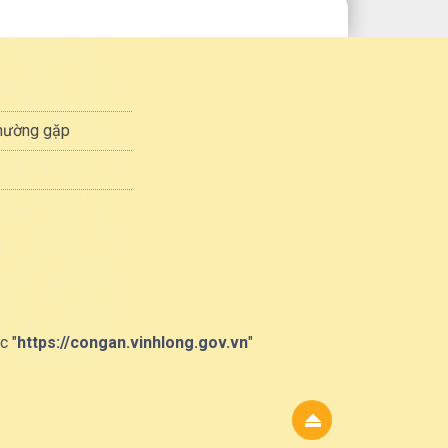
thường gặp
c "
https://congan.vinhlong.gov.vn
"