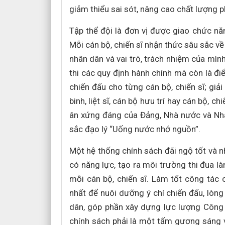
giảm thiểu sai sót, nâng cao chất lượng p
Tập thể đội là đơn vị được giao chức nă
Mỗi cán bộ, chiến sĩ nhận thức sâu sắc v
nhân dân và vai trò, trách nhiệm của mình
thi các quy định hành chính mà còn là đi
chiến đấu cho từng cán bộ, chiến sĩ; giải
binh, liệt sĩ, cán bộ hưu trí hay cán bộ, ch
ân xứng đáng của Đảng, Nhà nước và Nhâ
sắc đạo lý “Uống nước nhớ nguồn”.
Một hệ thống chính sách đãi ngộ tốt và nh
có năng lực, tạo ra môi trường thi đua là
mỗi cán bộ, chiến sĩ. Làm tốt công tác 
nhất để nuôi dưỡng ý chí chiến đấu, lòn
dân, góp phần xây dựng lực lượng Công
chính sách phải là một tấm gương sáng về