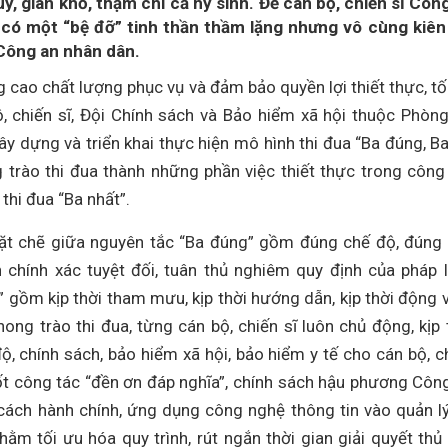
y, gian khổ, thậm chí cả hy sinh. Để cán bộ, chiến sĩ Côn
 có một “bệ đỡ” tinh thần thầm lặng nhưng vô cùng kiên
Công an nhân dân.
cao chất lượng phục vụ và đảm bảo quyền lợi thiết thực, tố
ộ, chiến sĩ, Đội Chính sách và Bảo hiểm xã hội thuộc Phòn
y dựng và triển khai thực hiện mô hình thi đua “Ba đúng, Ba
g trào thi đua thành những phần việc thiết thực trong công
thi đua “Ba nhất”.
hặt chẽ giữa nguyên tắc “Ba đúng” gồm đúng chế độ, đúng
 chính xác tuyệt đối, tuân thủ nghiêm quy định của pháp l
 gồm kịp thời tham mưu, kịp thời hướng dẫn, kịp thời động v
ong trào thi đua, từng cán bộ, chiến sĩ luôn chủ động, kịp 
, chính sách, bảo hiểm xã hội, bảo hiểm y tế cho cán bộ, c
 tốt công tác “đền ơn đáp nghĩa”, chính sách hậu phương Côn
cách hành chính, ứng dụng công nghệ thông tin vào quản l
ằm tối ưu hóa quy trình, rút ngắn thời gian giải quyết thủ 