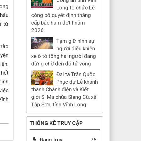
Công an tỉnh Vĩnh
hong
Long tổ chức Lễ
thấu
công bố quyết định thăng
cấp bậc hàm đợt I năm
ĩ từ
2026
Tạm giữ hình sự
trào
người điều khiển
uyện
xe ô tô tông hai người đang
dừng chờ đèn đỏ tử vong
iện.
 hết
Đại tá Trần Quốc
hính
Phục dự Lễ khánh
thành Chánh điện và Kiết
việc
giới Si Ma chùa Sleng Cũ, xã
Vĩnh
Tập Sơn, tỉnh Vĩnh Long
THỐNG KÊ TRUY CẬP
Đang truy
76