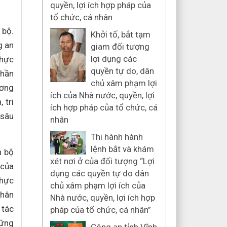
quyền, lợi ích hợp pháp của
tổ chức, cá nhân
 bộ.
Khởi tố, bắt tạm
g an
giam đối tượng
lợi dụng các
thực
quyền tự do, dân
thần
chủ xâm phạm lợi
ương
ích của Nhà nước, quyền, lợi
 tri
ích hợp pháp của tổ chức, cá
 sâu
nhân
Thi hành hành
lệnh bắt và khám
n bộ
xét nơi ở của đối tượng “Lợi
 của
dụng các quyền tự do dân
thực
chủ xâm phạm lợi ích của
nhân
Nhà nước, quyền, lợi ích hợp
 tác
pháp của tổ chức, cá nhân”
vững