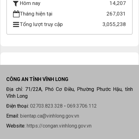
14,207
Hôm nay
Tháng hiện tại
267,031
Tổng lượt truy cập
3,055,238
CÔNG AN TỈNH VĨNH LONG
Địa chỉ: 71/22A, Phó Cơ Điều, Phường Phước Hậu, tỉnh
Vĩnh Long
Điện thoại:
02703.823.328
-
069.3706.112
Email:
bientap.ca@vinhlong.gov.vn
Website:
https://congan.vinhlong.gov.vn