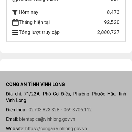
8,473
Hôm nay
Tháng hiện tại
92,520
Tổng lượt truy cập
2,880,727
CÔNG AN TỈNH VĨNH LONG
Địa chỉ: 71/22A, Phó Cơ Điều, Phường Phước Hậu, tỉnh
Vĩnh Long
Điện thoại:
02703.823.328
-
069.3706.112
Email:
bientap.ca@vinhlong.gov.vn
Website:
https://congan.vinhlong.gov.vn