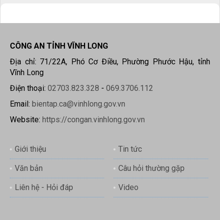
CÔNG AN TỈNH VĨNH LONG
Địa chỉ: 71/22A, Phó Cơ Điều, Phường Phước Hậu, tỉnh
Vĩnh Long
Điện thoại:
02703.823.328
-
069.3706.112
Email:
bientap.ca@vinhlong.gov.vn
Website:
https://congan.vinhlong.gov.vn
Giới thiệu
Tin tức
Văn bản
Câu hỏi thường gặp
Liên hệ - Hỏi đáp
Video