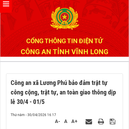
Đã kết nối EMC
CỔNG THÔNG TIN ĐIỆN TỬ
CÔNG AN TỈNH VĨNH LONG
Công an xã Lương Phú bảo đảm trật tự
công cộng, trật tự, an toàn giao thông dịp
lễ 30/4 - 01/5
Thứ năm - 30/04/2026 16:17
A-
A
A+