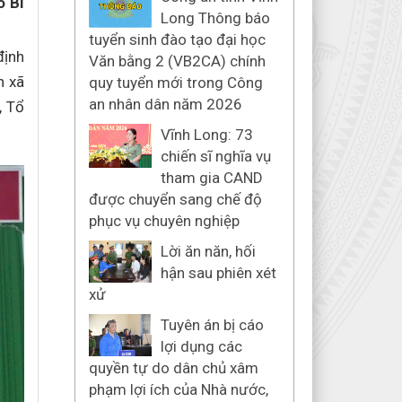
ó Bí
Long Thông báo
tuyển sinh đào tạo đại học
định
Văn bằng 2 (VB2CA) chính
n xã
quy tuyển mới trong Công
an nhân dân năm 2026
, Tổ
Vĩnh Long: 73
chiến sĩ nghĩa vụ
tham gia CAND
được chuyển sang chế độ
phục vụ chuyên nghiệp
Lời ăn năn, hối
hận sau phiên xét
xử
Tuyên án bị cáo
lợi dụng các
quyền tự do dân chủ xâm
phạm lợi ích của Nhà nước,