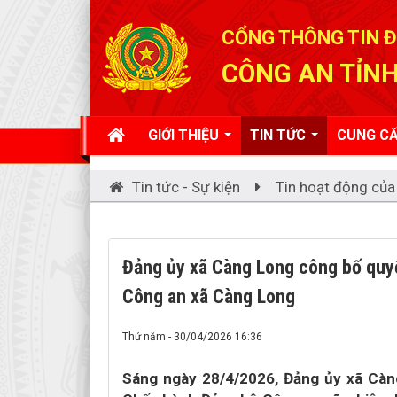
Đã kết nối EMC
CỔNG THÔNG TIN Đ
CÔNG AN TỈNH
GIỚI THIỆU
TIN TỨC
CUNG CẤ
Tin tức - Sự kiện
Tin hoạt động của
Đảng ủy xã Càng Long công bố quyế
Công an xã Càng Long
Thứ năm - 30/04/2026 16:36
Sáng ngày 28/4/2026, Đảng ủy xã Càn