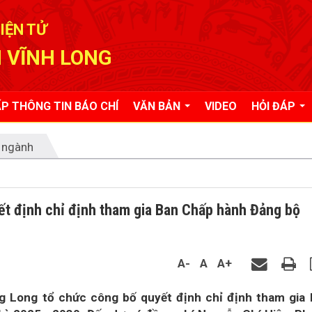
IỆN TỬ
 VĨNH LONG
P THÔNG TIN BÁO CHÍ
VĂN BẢN
VIDEO
HỎI ĐÁP
 ngành
t định chỉ định tham gia Ban Chấp hành Đảng bộ
A-
A
A+
g Long tổ chức công bố quyết định chỉ định tham gia