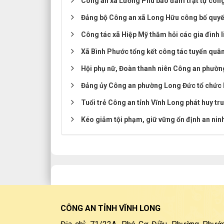
Công an xã Lương Phú bảo đảm trật tự công c
Đảng bộ Công an xã Long Hữu công bố quyết 
Công tác xã Hiệp Mỹ thăm hỏi các gia đình li
Xã Bình Phước tổng kết công tác tuyển quâ
Hội phụ nữ, Đoàn thanh niên Công an phườn
Đảng ủy Công an phường Long Đức tổ chức Lễ
Tuổi trẻ Công an tỉnh Vĩnh Long phát huy tr
Kéo giảm tội phạm, giữ vững ổn định an ninh
CÔNG AN TỈNH VĨNH LONG