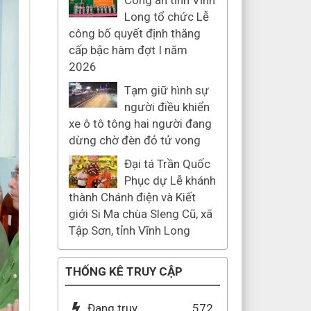
Công an tỉnh Vĩnh
Long tổ chức Lễ
công bố quyết định thăng
cấp bậc hàm đợt I năm
2026
Tạm giữ hình sự
người điều khiển
xe ô tô tông hai người đang
dừng chờ đèn đỏ tử vong
Đại tá Trần Quốc
Phục dự Lễ khánh
thành Chánh điện và Kiết
giới Si Ma chùa Sleng Cũ, xã
Tập Sơn, tỉnh Vĩnh Long
THỐNG KÊ TRUY CẬP
Đang truy
572