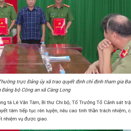
Thường trực Đảng ủy xã trao quyết định chỉ định tham gia Ba
 Đảng bộ Công an xã Càng Long
ng tá Lê Văn Tám, Bí thư Chi bộ, Tổ Trưởng Tổ Cảnh sát trậ
yết tâm tiếp tục rèn luyện, nêu cao tinh thần trách nhiệm, 
ốt nhiệm vụ được giao.