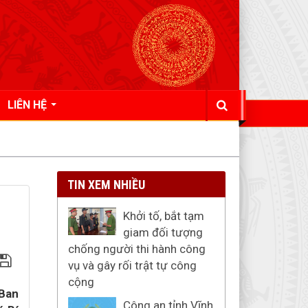
LIÊN HỆ
TIN XEM NHIỀU
Khởi tố, bắt tạm
giam đối tượng
chống người thi hành công
vụ và gây rối trật tự công
cộng
 Ban
Công an tỉnh Vĩnh