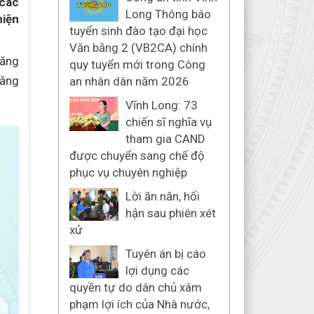
 các
Long Thông báo
hiện
tuyển sinh đào tạo đại học
Văn bằng 2 (VB2CA) chính
tăng
quy tuyển mới trong Công
đăng
an nhân dân năm 2026
Vĩnh Long: 73
chiến sĩ nghĩa vụ
tham gia CAND
được chuyển sang chế độ
phục vụ chuyên nghiệp
Lời ăn năn, hối
hận sau phiên xét
xử
Tuyên án bị cáo
lợi dụng các
quyền tự do dân chủ xâm
phạm lợi ích của Nhà nước,