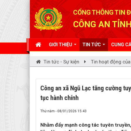
Đã kết nối EMC
CỔNG THÔNG TIN Đ
CÔNG AN TỈNH
GIỚI THIỆU
TIN TỨC
CUNG CẤ
Tin tức - Sự kiện
Tin hoạt động của
Công an xã Ngũ Lạc tăng cường tuy
tục hành chính
Thứ năm - 08/01/2026 15:43
Nhằm đẩy mạnh công tác tuyên truyền, 