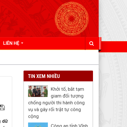
LIÊN HỆ
TIN XEM NHIỀU
Khởi tố, bắt tạm
giam đối tượng
chống người thi hành công
vụ và gây rối trật tự công
cộng
g dữ
Công an tỉnh Vĩnh