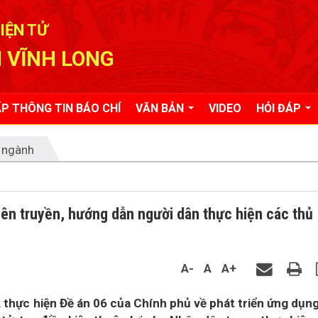
IỆN TỬ
 VĨNH LONG
P THÔNG TIN BÁO CHÍ
VĂN BẢN
VIDEO
HỎI ĐÁP
 ngành
ên truyền, hướng dẫn người dân thực hiện các thủ
A-
A
A+
thực hiện Đề án 06 của Chính phủ về phát triển ứng dụn