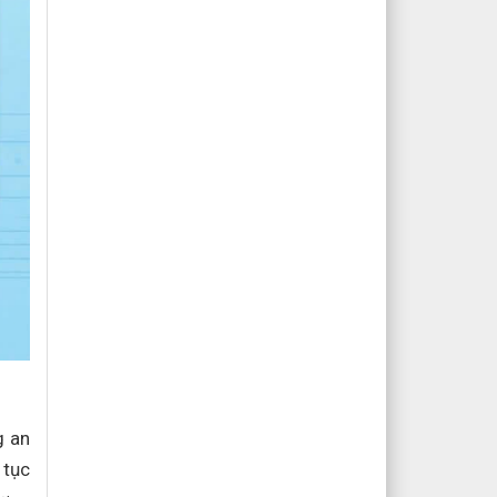
g an
 tục