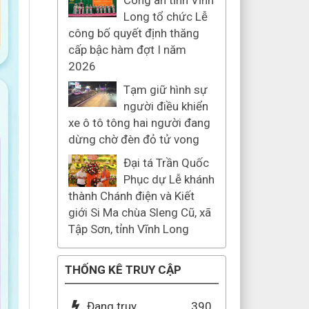
Công an tỉnh Vĩnh
Long tổ chức Lễ
công bố quyết định thăng
cấp bậc hàm đợt I năm
2026
Tạm giữ hình sự
người điều khiển
xe ô tô tông hai người đang
dừng chờ đèn đỏ tử vong
Đại tá Trần Quốc
Phục dự Lễ khánh
thành Chánh điện và Kiết
giới Si Ma chùa Sleng Cũ, xã
Tập Sơn, tỉnh Vĩnh Long
THỐNG KÊ TRUY CẬP
Đang truy
390