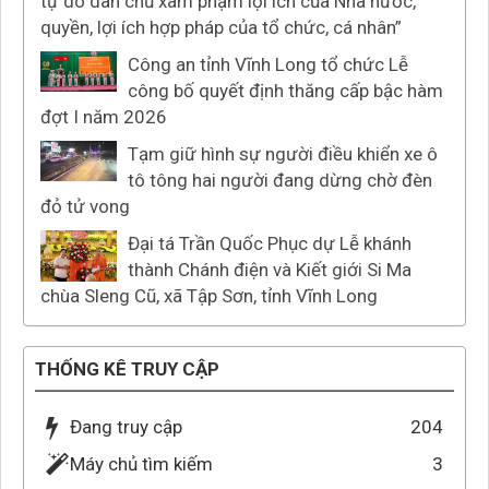
tự do dân chủ xâm phạm lợi ích của Nhà nước,
quyền, lợi ích hợp pháp của tổ chức, cá nhân”
Công an tỉnh Vĩnh Long tổ chức Lễ
công bố quyết định thăng cấp bậc hàm
đợt I năm 2026
Tạm giữ hình sự người điều khiển xe ô
tô tông hai người đang dừng chờ đèn
đỏ tử vong
Đại tá Trần Quốc Phục dự Lễ khánh
thành Chánh điện và Kiết giới Si Ma
chùa Sleng Cũ, xã Tập Sơn, tỉnh Vĩnh Long
THỐNG KÊ TRUY CẬP
Đang truy cập
204
Máy chủ tìm kiếm
3