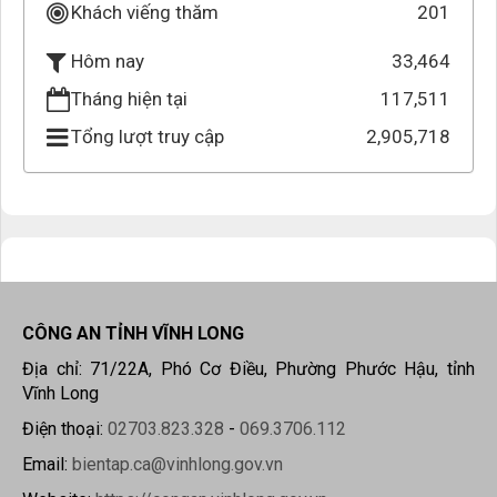
Khách viếng thăm
201
33,464
Hôm nay
Tháng hiện tại
117,511
Tổng lượt truy cập
2,905,718
CÔNG AN TỈNH VĨNH LONG
Địa chỉ: 71/22A, Phó Cơ Điều, Phường Phước Hậu, tỉnh
Vĩnh Long
Điện thoại:
02703.823.328
-
069.3706.112
Email:
bientap.ca@vinhlong.gov.vn