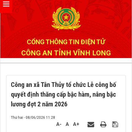
Đã kết nối EMC
CỔNG THÔNG TIN ĐIỆN TỬ
CÔNG AN TỈNH VĨNH LONG
Công an xã Tân Thủy tổ chức Lễ công bố
quyết định thăng cấp bậc hàm, nâng bậc
lương đợt 2 năm 2026
Thứ hai - 08/06/2026 11:28
A-
A
A+