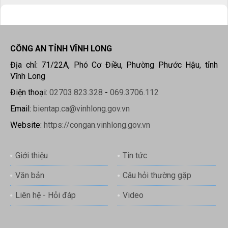
CÔNG AN TỈNH VĨNH LONG
Địa chỉ: 71/22A, Phó Cơ Điều, Phường Phước Hậu, tỉnh
Vĩnh Long
Điện thoại:
02703.823.328
-
069.3706.112
Email:
bientap.ca@vinhlong.gov.vn
Website:
https://congan.vinhlong.gov.vn
Giới thiệu
Tin tức
Văn bản
Câu hỏi thường gặp
Liên hệ - Hỏi đáp
Video