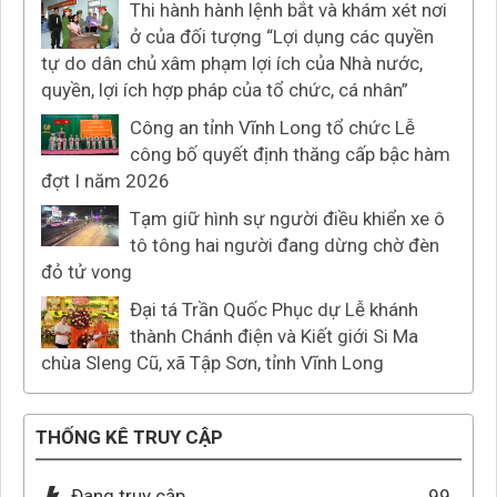
Thi hành hành lệnh bắt và khám xét nơi
ở của đối tượng “Lợi dụng các quyền
tự do dân chủ xâm phạm lợi ích của Nhà nước,
quyền, lợi ích hợp pháp của tổ chức, cá nhân”
Công an tỉnh Vĩnh Long tổ chức Lễ
công bố quyết định thăng cấp bậc hàm
đợt I năm 2026
Tạm giữ hình sự người điều khiển xe ô
tô tông hai người đang dừng chờ đèn
đỏ tử vong
Đại tá Trần Quốc Phục dự Lễ khánh
thành Chánh điện và Kiết giới Si Ma
chùa Sleng Cũ, xã Tập Sơn, tỉnh Vĩnh Long
THỐNG KÊ TRUY CẬP
Đang truy cập
99