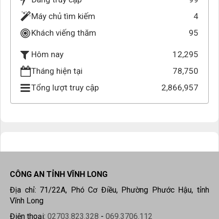
Máy chủ tìm kiếm
4
Khách viếng thăm
95
12,295
Hôm nay
Tháng hiện tại
78,750
Tổng lượt truy cập
2,866,957
CÔNG AN TỈNH VĨNH LONG
Địa chỉ: 71/22A, Phó Cơ Điều, Phường Phước Hậu, tỉnh
Vĩnh Long
Điện thoại:
02703.823.328
-
069.3706.112