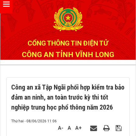
Đã kết nối EMC
CỔNG THÔNG TIN ĐIỆN TỬ
CÔNG AN TỈNH VĨNH LONG
Công an xã Tập Ngãi phối hợp kiểm tra bảo
đảm an ninh, an toàn trước kỳ thi tốt
nghiệp trung học phổ thông năm 2026
Thứ hai - 08/06/2026 11:06
A-
A
A+