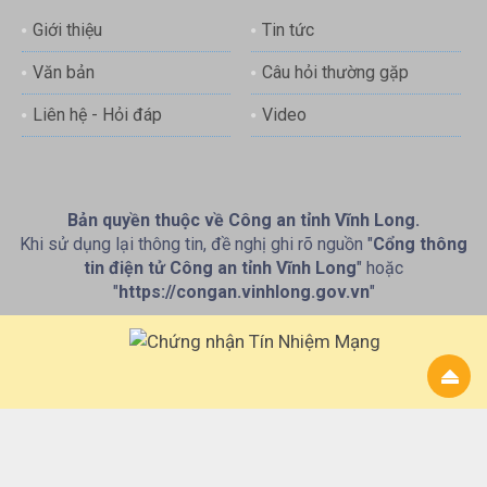
Giới thiệu
Tin tức
Văn bản
Câu hỏi thường gặp
Liên hệ - Hỏi đáp
Video
Bản quyền thuộc về Công an tỉnh Vĩnh Long.
Khi sử dụng lại thông tin, đề nghị ghi rõ nguồn "
Cổng thông
tin điện tử Công an tỉnh Vĩnh Long
" hoặc
"
https://congan.vinhlong.gov.vn
"