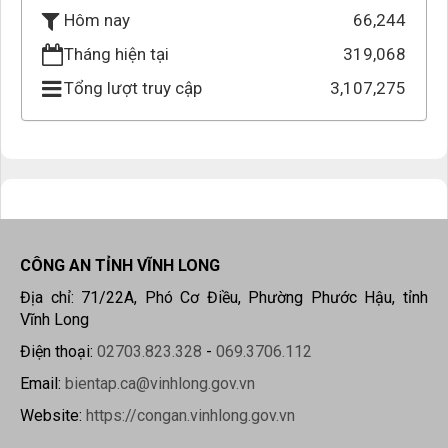
66,244
Hôm nay
Tháng hiện tại
319,068
Tổng lượt truy cập
3,107,275
CÔNG AN TỈNH VĨNH LONG
Địa chỉ: 71/22A, Phó Cơ Điều, Phường Phước Hậu, tỉnh
Vĩnh Long
Điện thoại:
02703.823.328
-
069.3706.112
Email:
bientap.ca@vinhlong.gov.vn
Website:
https://congan.vinhlong.gov.vn