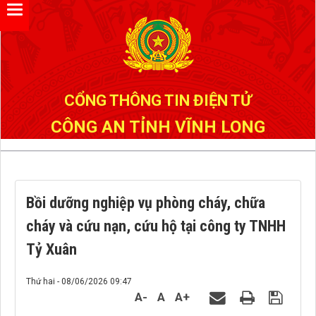
Đã kết nối EMC
CỔNG THÔNG TIN ĐIỆN TỬ
CÔNG AN TỈNH VĨNH LONG
Bồi dưỡng nghiệp vụ phòng cháy, chữa
cháy và cứu nạn, cứu hộ tại công ty TNHH
Tỷ Xuân
Thứ hai - 08/06/2026 09:47
A-
A
A+