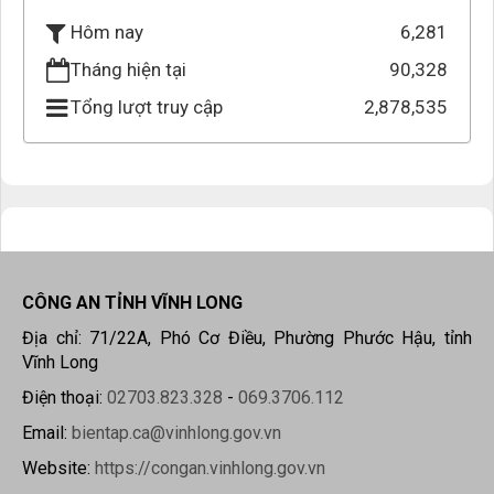
6,281
Hôm nay
Tháng hiện tại
90,328
Tổng lượt truy cập
2,878,535
CÔNG AN TỈNH VĨNH LONG
Địa chỉ: 71/22A, Phó Cơ Điều, Phường Phước Hậu, tỉnh
Vĩnh Long
Điện thoại:
02703.823.328
-
069.3706.112
Email:
bientap.ca@vinhlong.gov.vn
Website:
https://congan.vinhlong.gov.vn