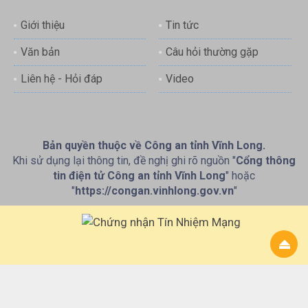
Giới thiệu
Tin tức
Văn bản
Câu hỏi thường gặp
Liên hệ - Hỏi đáp
Video
Bản quyền thuộc về Công an tỉnh Vĩnh Long.
Khi sử dụng lại thông tin, đề nghị ghi rõ nguồn "
Cổng thông
tin điện tử Công an tỉnh Vĩnh Long
" hoặc
"
https://congan.vinhlong.gov.vn
"