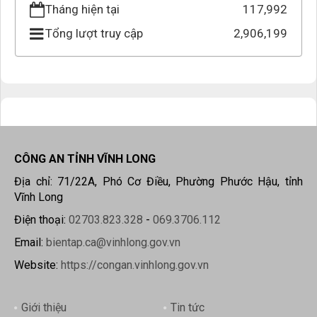
Tháng hiện tại
117,992
Tổng lượt truy cập
2,906,199
CÔNG AN TỈNH VĨNH LONG
Địa chỉ: 71/22A, Phó Cơ Điều, Phường Phước Hậu, tỉnh
Vĩnh Long
Điện thoại:
02703.823.328
-
069.3706.112
Email:
bientap.ca@vinhlong.gov.vn
Website:
https://congan.vinhlong.gov.vn
Giới thiệu
Tin tức