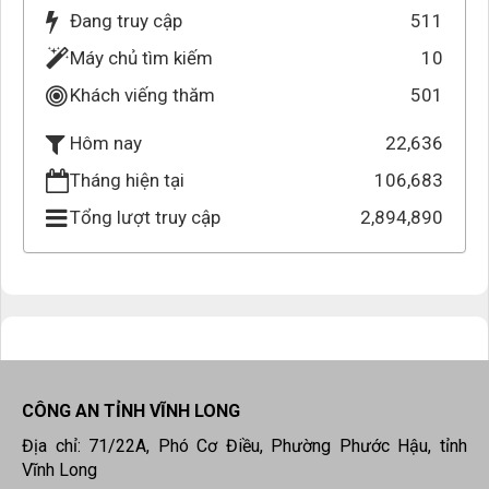
Đang truy cập
511
Máy chủ tìm kiếm
10
Khách viếng thăm
501
22,636
Hôm nay
Tháng hiện tại
106,683
Tổng lượt truy cập
2,894,890
CÔNG AN TỈNH VĨNH LONG
Địa chỉ: 71/22A, Phó Cơ Điều, Phường Phước Hậu, tỉnh
Vĩnh Long