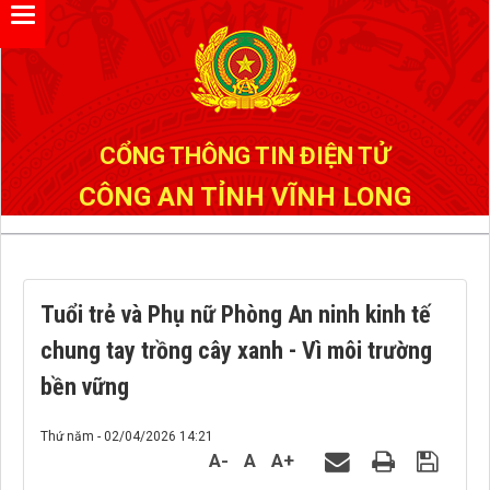
Đã kết nối EMC
CỔNG THÔNG TIN ĐIỆN TỬ
CÔNG AN TỈNH VĨNH LONG
Tuổi trẻ và Phụ nữ Phòng An ninh kinh tế
chung tay trồng cây xanh - Vì môi trường
bền vững
Thứ năm - 02/04/2026 14:21
A-
A
A+