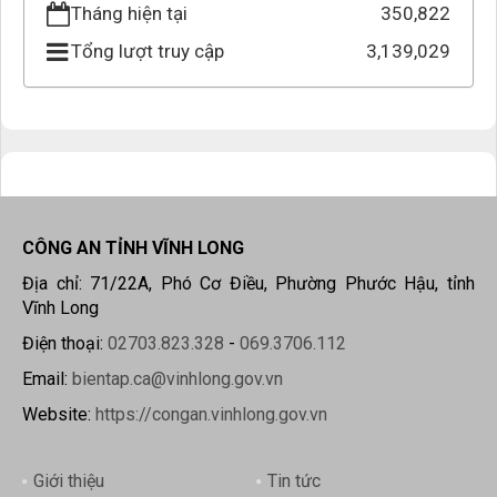
Tháng hiện tại
350,822
Tổng lượt truy cập
3,139,029
CÔNG AN TỈNH VĨNH LONG
Địa chỉ: 71/22A, Phó Cơ Điều, Phường Phước Hậu, tỉnh
Vĩnh Long
Điện thoại:
02703.823.328
-
069.3706.112
Email:
bientap.ca@vinhlong.gov.vn
Website:
https://congan.vinhlong.gov.vn
Giới thiệu
Tin tức