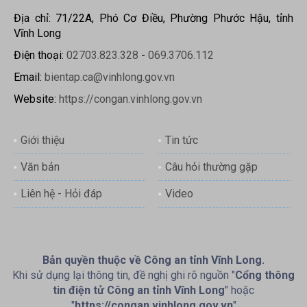
Địa chỉ: 71/22A, Phó Cơ Điều, Phường Phước Hậu, tỉnh
Vĩnh Long
Điện thoại:
02703.823.328
-
069.3706.112
Email:
bientap.ca@vinhlong.gov.vn
Website:
https://congan.vinhlong.gov.vn
Giới thiệu
Tin tức
Văn bản
Câu hỏi thường gặp
Liên hệ - Hỏi đáp
Video
Bản quyền thuộc về Công an tỉnh Vĩnh Long.
Khi sử dụng lại thông tin, đề nghị ghi rõ nguồn "
Cổng thông
tin điện tử Công an tỉnh Vĩnh Long
" hoặc
"
https://congan.vinhlong.gov.vn
"