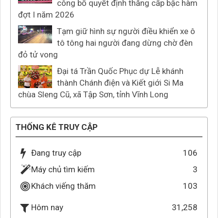
công bố quyết định thăng cấp bậc hàm
đợt I năm 2026
Tạm giữ hình sự người điều khiển xe ô
tô tông hai người đang dừng chờ đèn
đỏ tử vong
Đại tá Trần Quốc Phục dự Lễ khánh
thành Chánh điện và Kiết giới Si Ma
chùa Sleng Cũ, xã Tập Sơn, tỉnh Vĩnh Long
THỐNG KÊ TRUY CẬP
Đang truy cập
106
Máy chủ tìm kiếm
3
Khách viếng thăm
103
31,258
Hôm nay