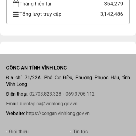
Tháng hiện tại
354,279
Tổng lượt truy cập
3,142,486
CÔNG AN TỈNH VĨNH LONG
Địa chỉ: 71/22A, Phó Cơ Điều, Phường Phước Hậu, tỉnh
Vĩnh Long
Điện thoại:
02703.823.328
-
069.3706.112
Email:
bientap.ca@vinhlong.gov.vn
Website:
https://congan.vinhlong.gov.vn
Giới thiệu
Tin tức