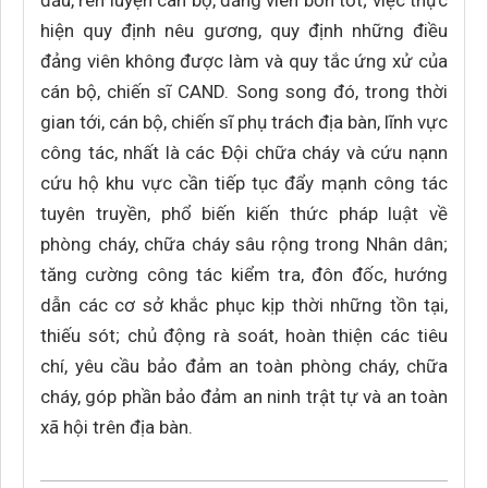
đấu, rèn luyện cán bộ, đảng viên bốn tốt; việc thực
hiện quy định nêu gương, quy định những điều
đảng viên không được làm và quy tắc ứng xử của
cán bộ, chiến sĩ CAND. Song song đó, trong thời
gian tới, cán bộ, chiến sĩ phụ trách địa bàn, lĩnh vực
công tác, nhất là các Đội chữa cháy và cứu nạnn
cứu hộ khu vực cần tiếp tục đẩy mạnh công tác
tuyên truyền, phổ biến kiến thức pháp luật về
phòng cháy, chữa cháy sâu rộng trong Nhân dân;
tăng cường công tác kiểm tra, đôn đốc, hướng
dẫn các cơ sở khắc phục kịp thời những tồn tại,
thiếu sót; chủ động rà soát, hoàn thiện các tiêu
chí, yêu cầu bảo đảm an toàn phòng cháy, chữa
cháy, góp phần bảo đảm an ninh trật tự và an toàn
xã hội trên địa bàn.