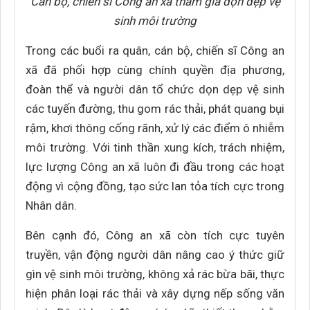
Cán bộ, chiến sĩ Công an xã tham gia dọn dẹp vệ
sinh môi trường
Trong các buổi ra quân, cán bộ, chiến sĩ Công an
xã đã phối hợp cùng chính quyền địa phương,
đoàn thể và người dân tổ chức dọn dẹp vệ sinh
các tuyến đường, thu gom rác thải, phát quang bụi
rậm, khơi thông cống rãnh, xử lý các điểm ô nhiễm
môi trường. Với tinh thần xung kích, trách nhiệm,
lực lượng Công an xã luôn đi đầu trong các hoạt
động vì cộng đồng, tạo sức lan tỏa tích cực trong
Nhân dân.
Bên cạnh đó, Công an xã còn tích cực tuyên
truyền, vận động người dân nâng cao ý thức giữ
gìn vệ sinh môi trường, không xả rác bừa bãi, thực
hiện phân loại rác thải và xây dựng nếp sống văn