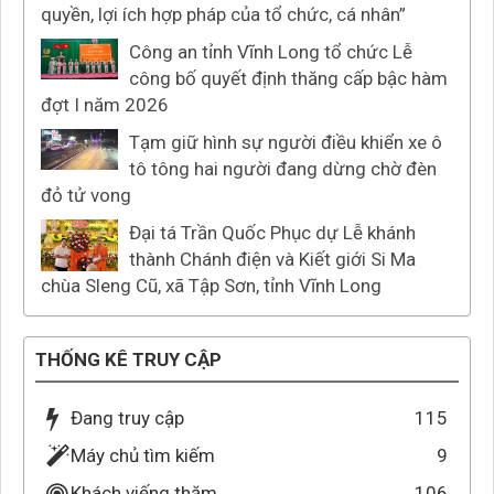
quyền, lợi ích hợp pháp của tổ chức, cá nhân”
Công an tỉnh Vĩnh Long tổ chức Lễ
công bố quyết định thăng cấp bậc hàm
đợt I năm 2026
Tạm giữ hình sự người điều khiển xe ô
tô tông hai người đang dừng chờ đèn
đỏ tử vong
Đại tá Trần Quốc Phục dự Lễ khánh
thành Chánh điện và Kiết giới Si Ma
chùa Sleng Cũ, xã Tập Sơn, tỉnh Vĩnh Long
THỐNG KÊ TRUY CẬP
Đang truy cập
115
Máy chủ tìm kiếm
9
Khách viếng thăm
106