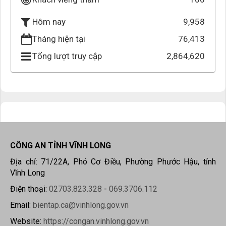
9,958
Hôm nay
Tháng hiện tại
76,413
Tổng lượt truy cập
2,864,620
CÔNG AN TỈNH VĨNH LONG
Địa chỉ: 71/22A, Phó Cơ Điều, Phường Phước Hậu, tỉnh
Vĩnh Long
Điện thoại:
02703.823.328
-
069.3706.112
Email:
bientap.ca@vinhlong.gov.vn
Website:
https://congan.vinhlong.gov.vn