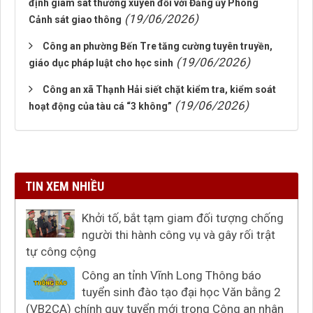
định giám sát thường xuyên đối với Đảng ủy Phòng
(19/06/2026)
Cảnh sát giao thông
Công an phường Bến Tre tăng cường tuyên truyền,
(19/06/2026)
giáo dục pháp luật cho học sinh
Công an xã Thạnh Hải siết chặt kiểm tra, kiểm soát
(19/06/2026)
hoạt động của tàu cá “3 không”
TIN XEM NHIỀU
Khởi tố, bắt tạm giam đối tượng chống
người thi hành công vụ và gây rối trật
tự công cộng
Công an tỉnh Vĩnh Long Thông báo
tuyển sinh đào tạo đại học Văn bằng 2
(VB2CA) chính quy tuyển mới trong Công an nhân