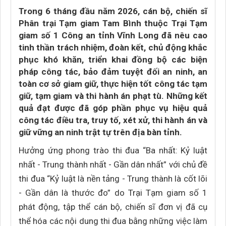
Trong 6 tháng đầu năm 2026, cán bộ, chiến sĩ
Phân trại Tạm giam Tam Bình thuộc Trại Tạm
giam số 1 Công an tỉnh Vĩnh Long đã nêu cao
tinh thần trách nhiệm, đoàn kết, chủ động khắc
phục khó khăn, triển khai đồng bộ các biện
pháp công tác, bảo đảm tuyệt đối an ninh, an
toàn cơ sở giam giữ, thực hiện tốt công tác tạm
giữ, tạm giam và thi hành án phạt tù. Những kết
quả đạt được đã góp phần phục vụ hiệu quả
công tác điều tra, truy tố, xét xử, thi hành án và
giữ vững an ninh trật tự trên địa bàn tỉnh.
Hưởng ứng phong trào thi đua “Ba nhất: Kỷ luật
nhất - Trung thành nhất - Gần dân nhất” với chủ đề
thi đua “Kỷ luật là nền tảng - Trung thành là cốt lõi
- Gần dân là thước đo” do Trại Tạm giam số 1
phát động, tập thể cán bộ, chiến sĩ đơn vị đã cụ
thể hóa các nội dung thi đua bằng những việc làm