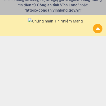
tin điện tử Công an tỉnh Vĩnh Long
" hoặc
"
https://congan.vinhlong.gov.vn
"