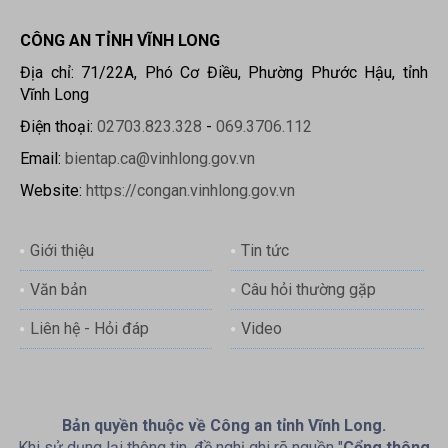
CÔNG AN TỈNH VĨNH LONG
Địa chỉ: 71/22A, Phó Cơ Điều, Phường Phước Hậu, tỉnh
Vĩnh Long
Điện thoại:
02703.823.328
-
069.3706.112
Email:
bientap.ca@vinhlong.gov.vn
Website:
https://congan.vinhlong.gov.vn
Giới thiệu
Tin tức
Văn bản
Câu hỏi thường gặp
Liên hệ - Hỏi đáp
Video
Bản quyền thuộc về Công an tỉnh Vĩnh Long.
Khi sử dụng lại thông tin, đề nghị ghi rõ nguồn "
Cổng thông